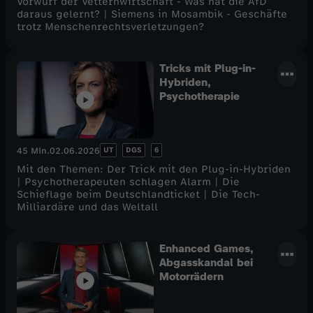
Vorwurf der Vetternwirtschaft - Was hat die AfD
daraus gelernt? | Siemens in Mosambik - Geschäfte
trotz Menschenrechtsverletzungen?
Tricks mit Plug-in-
Hybriden,
Psychotherapie
UT
DGS
6
45 Min.
02.06.2026
Mit den Themen: Der Trick mit den Plug-in-Hybriden
| Psychotherapeuten schlagen Alarm | Die
Schieflage beim Deutschlandticket | Die Tech-
Milliardäre und das Weltall
Enhanced Games,
Abgasskandal bei
Motorrädern