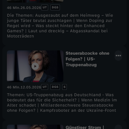
UT
DGS
46 Min.
26.05.2026
Die Themen: Ausgeraubt auf dem Heimweg – Wie
junge Täter brutal zuschlagen | Wenn Doping zur
Regel wird – Was steckt hinter den Enhanced
Games? | Laut und dreckig – Abgasskandal bei
Motorrädern
Steuerabzocke ohne
Folgen? | US-
Truppenabzug
UT
DGS
6
46 Min.
12.05.2026
Themen: US-Truppenabzug aus Deutschland - Was
bedeutet das für die Sicherheit? | Wenn Medizin im
Alter schadet | Milliardenschwere Steuerabzocke
ohne Folgen? | Kampfroboter an der Ukraine-Front
Günstiger Strom |