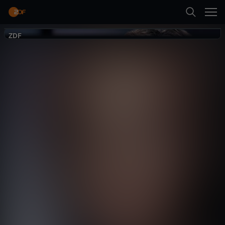
Zurück
frontal
ZDF
ZDF
frontal - das
Magazin
Politik
Magazin
kritisch
Neueste Folge abspielen
Mehr