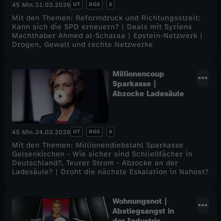
UT
DGS
6
45 Min.
31.03.2026
Mit den Themen: Reformdruck und Richtungsstreit:
Kann sich die SPD erneuern? | Deals mit Syriens
Machthaber Ahmed al-Scharaa | Epstein-Netzwerk |
Drogen, Gewalt und rechte Netzwerke
Millionencoup
Sparkasse |
Abzocke Ladesäule
UT
DGS
6
45 Min.
24.03.2026
Mit den Themen: Millionendiebstahl Sparkasse
Gelsenkirchen - Wie sicher sind Schließfächer in
Deutschland?, Teurer Strom - Abzocke an der
Ladesäule? | Droht die nächste Eskalation in Nahost?
Wohnungsnot |
Abstiegsangst in
der Industrie