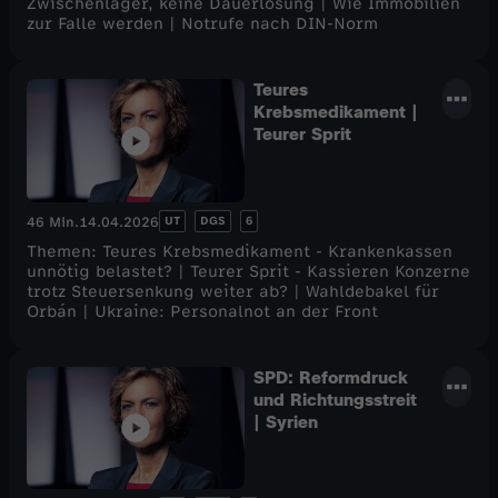
Zwischenlager, keine Dauerlösung | Wie Immobilien
zur Falle werden | Notrufe nach DIN-Norm
Teures
Krebsmedikament |
Teurer Sprit
UT
DGS
6
46 Min.
14.04.2026
Themen: Teures Krebsmedikament - Krankenkassen
unnötig belastet? | Teurer Sprit - Kassieren Konzerne
trotz Steuersenkung weiter ab? | Wahldebakel für
Orbán | Ukraine: Personalnot an der Front
SPD: Reformdruck
und Richtungsstreit
| Syrien