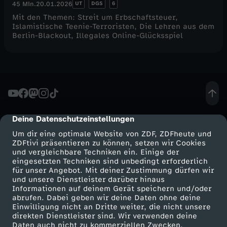
UT
DGS
6
45 Min.
20.01.2026
Mit den Themen: Streit um Erbschaftsteuer,
Islamistische Teenie-Terroristen, Die Lehren aus dem
Berlin-Blackout, Illegales Online-Glücksspiel
Deine Datenschutzeinstellungen
cmp-dialog-description
Um dir eine optimale Website von ZDF, ZDFheute und
ZDFtivi präsentieren zu können, setzen wir Cookies
und vergleichbare Techniken ein. Einige der
eingesetzten Techniken sind unbedingt erforderlich
für unser Angebot. Mit deiner Zustimmung dürfen wir
Mehr ZDF
Service
und unsere Dienstleister darüber hinaus
Informationen auf deinem Gerät speichern und/oder
ZDF-Apps
ZDFmitreden
abrufen. Dabei geben wir deine Daten ohne deine
Einwilligung nicht an Dritte weiter, die nicht unsere
Smart TV
Kontakt zum ZDF
direkten Dienstleister sind. Wir verwenden deine
Daten auch nicht zu kommerziellen Zwecken.