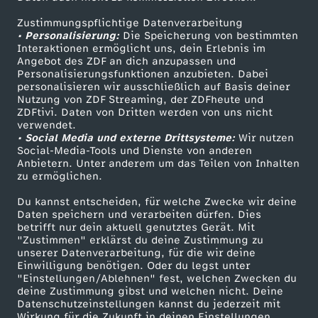
ZDFtext
Tickets
Zustimmungspflichtige Datenverarbeitung
Livestreams
Zuschauerservice
• Personalisierung:
Die Speicherung von bestimmten
Sendungen A-Z
Hilfe
Interaktionen ermöglicht uns, dein Erlebnis im
Angebot des ZDF an dich anzupassen und
TV-Programm
Personalisierungsfunktionen anzubieten. Dabei
personalisieren wir ausschließlich auf Basis deiner
Nutzung von ZDF Streaming, der ZDFheute und
ZDFtivi. Daten von Dritten werden von uns nicht
Das ZDF
verwendet.
• Social Media und externe Drittsysteme:
Wir nutzen
ZDF Unternehmen
Social-Media-Tools und Dienste von anderen
Anbietern. Unter anderem um das Teilen von Inhalten
Karriere
zu ermöglichen.
Presseportal
Du kannst entscheiden, für welche Zwecke wir deine
ZDF goes Schule
Daten speichern und verarbeiten dürfen. Dies
betrifft nur dein aktuell genutztes Gerät. Mit
Werbefernsehen
"Zustimmen" erklärst du deine Zustimmung zu
unserer Datenverarbeitung, für die wir deine
Mainzelmännchen
Einwilligung benötigen. Oder du legst unter
"Einstellungen/Ablehnen" fest, welchen Zwecken du
deine Zustimmung gibst und welchen nicht. Deine
Datenschutzeinstellungen kannst du jederzeit mit
Wirkung für die Zukunft in deinen Einstellungen