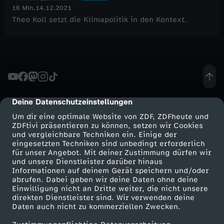
16 Min.
14.12.2021
Theo Koll setzt die Klimapolitik in den Kontext.
Deine Datenschutzeinstellungen
cmp-dialog-description
Um dir eine optimale Website von ZDF, ZDFheute und
ZDFtivi präsentieren zu können, setzen wir Cookies
und vergleichbare Techniken ein. Einige der
eingesetzten Techniken sind unbedingt erforderlich
für unser Angebot. Mit deiner Zustimmung dürfen wir
Mehr ZDF
Service
und unsere Dienstleister darüber hinaus
Informationen auf deinem Gerät speichern und/oder
ZDF-Apps
ZDFmitreden
abrufen. Dabei geben wir deine Daten ohne deine
Einwilligung nicht an Dritte weiter, die nicht unsere
Smart TV
Kontakt zum ZDF
direkten Dienstleister sind. Wir verwenden deine
Daten auch nicht zu kommerziellen Zwecken.
ZDFtext
Tickets