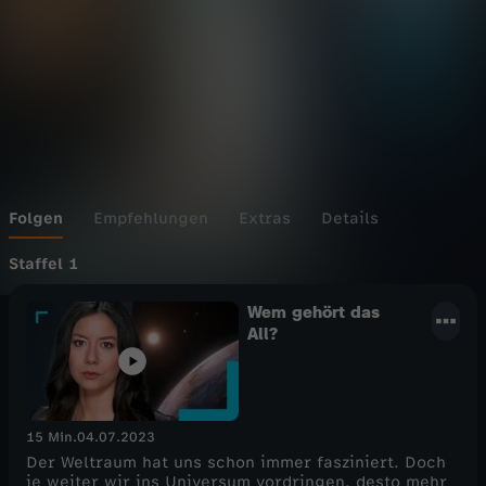
t
Folgen
Empfehlungen
Extras
Details
Staffel 1
Wem gehört das
All?
15 Min.
04.07.2023
Der Weltraum hat uns schon immer fasziniert. Doch
je weiter wir ins Universum vordringen, desto mehr