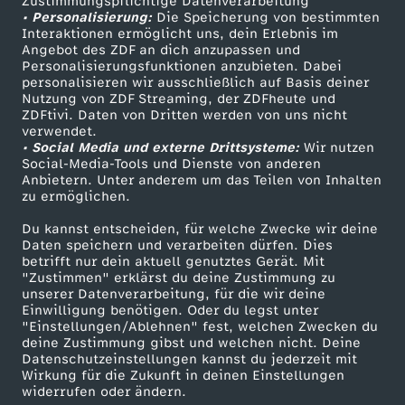
Zustimmungspflichtige Datenverarbeitung
Livestreams
Zuschauerservice
• Personalisierung:
Die Speicherung von bestimmten
Sendungen A-Z
Hilfe
Interaktionen ermöglicht uns, dein Erlebnis im
Angebot des ZDF an dich anzupassen und
TV-Programm
Personalisierungsfunktionen anzubieten. Dabei
personalisieren wir ausschließlich auf Basis deiner
Nutzung von ZDF Streaming, der ZDFheute und
ZDFtivi. Daten von Dritten werden von uns nicht
Das ZDF
verwendet.
• Social Media und externe Drittsysteme:
Wir nutzen
ZDF Unternehmen
Social-Media-Tools und Dienste von anderen
Anbietern. Unter anderem um das Teilen von Inhalten
Karriere
zu ermöglichen.
Presseportal
Du kannst entscheiden, für welche Zwecke wir deine
ZDF goes Schule
Daten speichern und verarbeiten dürfen. Dies
betrifft nur dein aktuell genutztes Gerät. Mit
Werbefernsehen
"Zustimmen" erklärst du deine Zustimmung zu
unserer Datenverarbeitung, für die wir deine
Mainzelmännchen
Einwilligung benötigen. Oder du legst unter
"Einstellungen/Ablehnen" fest, welchen Zwecken du
deine Zustimmung gibst und welchen nicht. Deine
Datenschutzeinstellungen kannst du jederzeit mit
Wirkung für die Zukunft in deinen Einstellungen
widerrufen oder ändern.