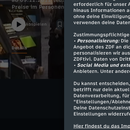
ab 09.12.2012 teurer: Zum Fahrplanwechse
erforderlich für unser
Preise im Personenverkehr um durchschnitt
hinaus Informationen a
ohne deine Einwilligung
verwenden deine Daten
Abspielen
Zustimmungspflichtige
• Personalisierung:
Die 
Angebot des ZDF an dic
Details
personalisieren wir au
ZDFtivi. Daten von Dri
• Social Media und ext
Anbietern. Unter ander
Ähnliche 
Du kannst entscheiden,
Gesellschaf
betrifft nur dein aktu
Datenverarbeitung, für 
"Einstellungen/Ablehn
Deine Datenschutzeinst
Einstellungen widerruf
Hier findest du das Im