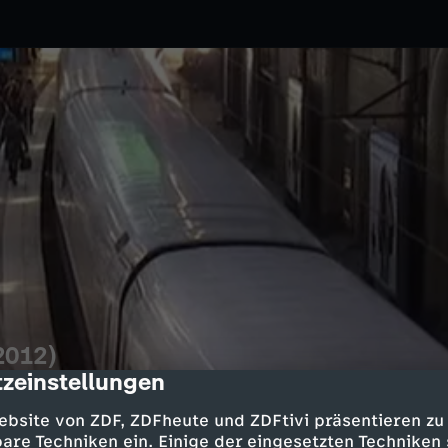
(2012)
zeinstellungen
cription
n.
30.08.2022
ZDF
ebsite von ZDF, ZDFheute und ZDFtivi präsentieren zu
e, trotzdem wird das Bahnfahren
are Techniken ein. Einige der eingesetzten Techniken