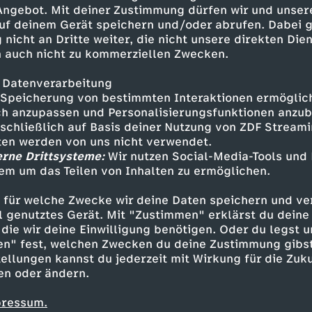
l erhöht der Staatskonzern die
 Angebot. Mit deiner Zustimmung dürfen wir und unser
lich 2,8 Prozent.
uf deinem Gerät speichern und/oder abrufen. Dabei 
 nicht an Dritte weiter, die nicht unsere direkten Dien
 auch nicht zu kommerziellen Zwecken.
 Datenverarbeitung
Speicherung von bestimmten Interaktionen ermöglicht
h anzupassen und Personalisierungsfunktionen anzub
sschließlich auf Basis deiner Nutzung von ZDF Stream
tten werden von uns nicht verwendet.
erne Drittsysteme:
Wir nutzen Social-Media-Tools und
em um das Teilen von Inhalten zu ermöglichen.
Inhalte entdecken
 für welche Zwecke wir deine Daten speichern und ver
t
Dokumentation
hintergründig
Kontext
ell genutztes Gerät. Mit "Zustimmen" erklärst du dein
die wir deine Einwilligung benötigen. Oder du legst u
en" fest, welchen Zwecken du deine Zustimmung gibst
ellungen kannst du jederzeit mit Wirkung für die Zuku
en oder ändern.
pressum.