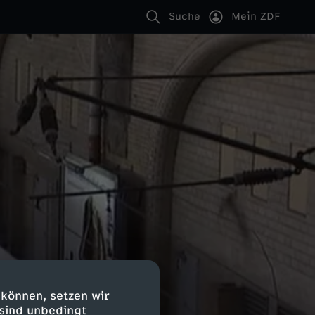
Suche
Mein ZDF
 können, setzen wir
 sind unbedingt