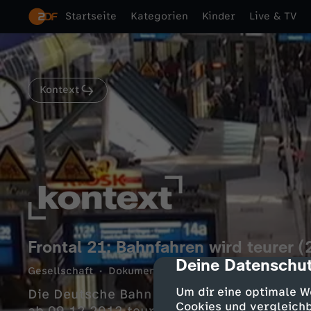
Startseite
Kategorien
Kinder
Live & TV
Kontext
Frontal 21: Bahnfahren wird teurer 
Deine Datenschut
cmp-dialog-des
Gesellschaft
Dokumentation
hintergründig
8 Mi
Um dir eine optimale W
Die Deutsche Bahn AG macht satte Gewinn
Cookies und vergleichb