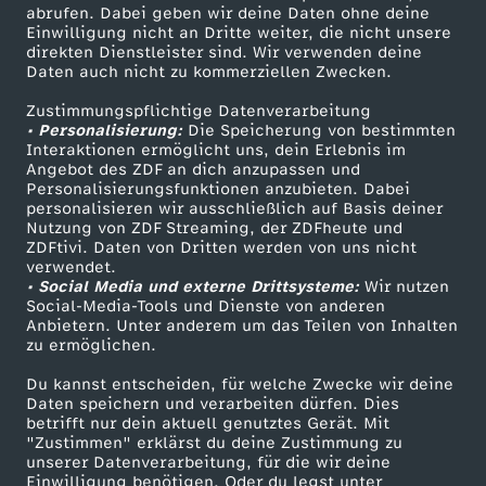
ZDF-Apps
ZDFmitreden
abrufen. Dabei geben wir deine Daten ohne deine
Einwilligung nicht an Dritte weiter, die nicht unsere
Smart TV
Kontakt zum ZDF
direkten Dienstleister sind. Wir verwenden deine
Daten auch nicht zu kommerziellen Zwecken.
ZDFtext
Tickets
Zustimmungspflichtige Datenverarbeitung
Livestreams
Zuschauerservice
• Personalisierung:
Die Speicherung von bestimmten
Sendungen A-Z
Hilfe
Interaktionen ermöglicht uns, dein Erlebnis im
Angebot des ZDF an dich anzupassen und
TV-Programm
Personalisierungsfunktionen anzubieten. Dabei
personalisieren wir ausschließlich auf Basis deiner
Nutzung von ZDF Streaming, der ZDFheute und
ZDFtivi. Daten von Dritten werden von uns nicht
Das ZDF
verwendet.
• Social Media und externe Drittsysteme:
Wir nutzen
ZDF Unternehmen
Social-Media-Tools und Dienste von anderen
Anbietern. Unter anderem um das Teilen von Inhalten
Karriere
zu ermöglichen.
Presseportal
Du kannst entscheiden, für welche Zwecke wir deine
ZDF goes Schule
Daten speichern und verarbeiten dürfen. Dies
betrifft nur dein aktuell genutztes Gerät. Mit
Werbefernsehen
"Zustimmen" erklärst du deine Zustimmung zu
unserer Datenverarbeitung, für die wir deine
Mainzelmännchen
Einwilligung benötigen. Oder du legst unter