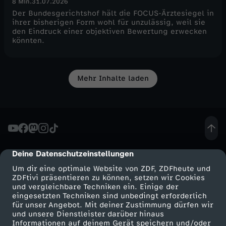
8 Min.
31.07.2026
Der Bundesgerichtshof hält die FOCUS-Ärztesiegel in
ihrer bisherigen Form wohl für unzulässig, weil sie
den Eindruck einer objektiven Bewertung erwecken
könnten.
Mehr Inhalte laden
Deine Datenschutzeinstellungen
cmp-dialog-description
Um dir eine optimale Website von ZDF, ZDFheute und
ZDFtivi präsentieren zu können, setzen wir Cookies
und vergleichbare Techniken ein. Einige der
eingesetzten Techniken sind unbedingt erforderlich
für unser Angebot. Mit deiner Zustimmung dürfen wir
Mehr ZDF
Service
und unsere Dienstleister darüber hinaus
Informationen auf deinem Gerät speichern und/oder