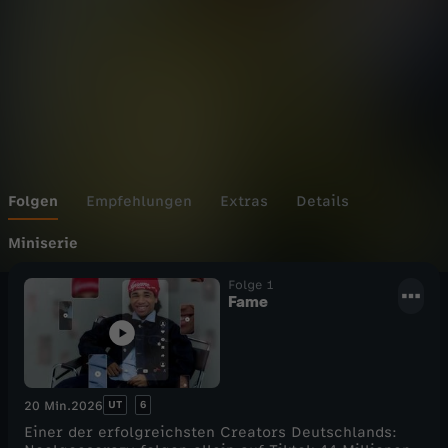
i
e
N
o
e
Folgen
Empfehlungen
Extras
Details
l
Miniserie
Folge 1
g
Fame
o
e
UT
6
20 Min.
2026
s
Einer der erfolgreichsten Creators Deutschlands: