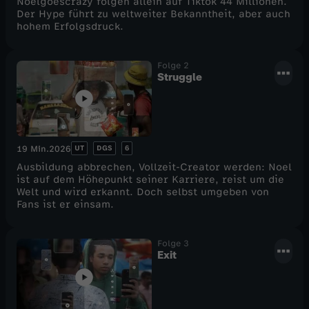
Noelgoescrazy folgen allein auf Tiktok 44 Millionen.
Der Hype führt zu weltweiter Bekanntheit, aber auch
c
hohem Erfolgsdruck.
r
Folge 2
Struggle
a
z
UT
DGS
6
19 Min.
2026
y
Ausbildung abbrechen, Vollzeit-Creator werden: Noel
ist auf dem Höhepunkt seiner Karriere, reist um die
-
Welt und wird erkannt. Doch selbst umgeben von
Fans ist er einsam.
S
Folge 3
t
Exit
o