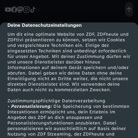
Deine Datenschutzeinstellungen
cmp-dialog-description
Um dir eine optimale Website von ZDF, ZDFheute und
ZDFtivi präsentieren zu können, setzen wir Cookies
und vergleichbare Techniken ein. Einige der
eingesetzten Techniken sind unbedingt erforderlich
für unser Angebot. Mit deiner Zustimmung dürfen wir
Mehr ZDF
Service
und unsere Dienstleister darüber hinaus
Informationen auf deinem Gerät speichern und/oder
ZDF-Apps
ZDFmitreden
abrufen. Dabei geben wir deine Daten ohne deine
Einwilligung nicht an Dritte weiter, die nicht unsere
Smart TV
Kontakt zum ZDF
direkten Dienstleister sind. Wir verwenden deine
Daten auch nicht zu kommerziellen Zwecken.
ZDFtext
Tickets
Zustimmungspflichtige Datenverarbeitung
Livestreams
Zuschauerservice
• Personalisierung:
Die Speicherung von bestimmten
Sendungen A-Z
Hilfe
Interaktionen ermöglicht uns, dein Erlebnis im
Angebot des ZDF an dich anzupassen und
TV-Programm
Personalisierungsfunktionen anzubieten. Dabei
personalisieren wir ausschließlich auf Basis deiner
Nutzung von ZDF Streaming, der ZDFheute und