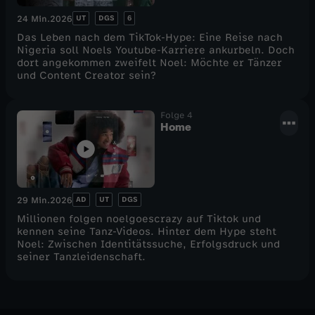
r
UT
DGS
6
24 Min.
2026
Das Leben nach dem TikTok-Hype: Eine Reise nach
y
Nigeria soll Noels Youtube-Karriere ankurbeln. Doch
dort angekommen zweifelt Noel: Möchte er Tänzer
und Content Creator sein?
Folge 4
Home
AD
UT
DGS
29 Min.
2026
Millionen folgen noelgoescrazy auf Tiktok und
kennen seine Tanz-Videos. Hinter dem Hype steht
Noel: Zwischen Identitätssuche, Erfolgsdruck und
seiner Tanzleidenschaft.