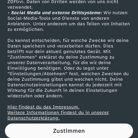
ZDFtivi. Daten von Dritten werden von uns nicht
Das ZDF
verwendet.
• Social Media und externe Drittsysteme:
Wir nutzen
ZDF Unternehmen
Social-Media-Tools und Dienste von anderen
Anbietern. Unter anderem um das Teilen von Inhalten
Karriere
zu ermöglichen.
Presseportal
Du kannst entscheiden, für welche Zwecke wir deine
ZDF goes Schule
Daten speichern und verarbeiten dürfen. Dies
betrifft nur dein aktuell genutztes Gerät. Mit
Werbefernsehen
"Zustimmen" erklärst du deine Zustimmung zu
unserer Datenverarbeitung, für die wir deine
Mainzelmännchen
Einwilligung benötigen. Oder du legst unter
"Einstellungen/Ablehnen" fest, welchen Zwecken du
deine Zustimmung gibst und welchen nicht. Deine
Datenschutzeinstellungen kannst du jederzeit mit
Wirkung für die Zukunft in deinen Einstellungen
widerrufen oder ändern.
Hier findest du das Impressum.
Partner
Weitere Informationen findest du in unserer
Datenschutzerklärung.
Zustimmen