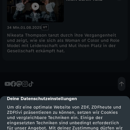
UT
34 Min.
01.08.2025
Nikeata Thompson tanzt durch ihre Vergangenheit
und zeigt, wie sie sich als Woman of Color und Role
Model mit Leidenschaft und Mut ihren Platz in der
Gesellschaft erkämpft hat.
Deine Datenschutzeinstellungen
cmp-dialog-description
Um dir eine optimale Website von ZDF, ZDFheute und
ZDFtivi präsentieren zu können, setzen wir Cookies
und vergleichbare Techniken ein. Einige der
eingesetzten Techniken sind unbedingt erforderlich
für unser Angebot. Mit deiner Zustimmung dürfen wir