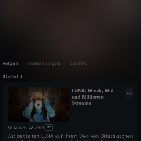
d
e
l
s
Folgen
Empfehlungen
Details
Staffel 1
LUNA: Musik, Mut
und Millionen-
Streams
UT
30 Min.
01.08.2025
Wir begleiten LUNA auf ihrem Weg von Otterskirchen