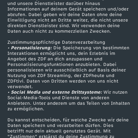
Mehr ZDF
Service
und unsere Dienstleister darüber hinaus
Informationen auf deinem Gerät speichern und/oder
ZDF-Apps
ZDFmitreden
abrufen. Dabei geben wir deine Daten ohne deine
Einwilligung nicht an Dritte weiter, die nicht unsere
Smart TV
Kontakt zum ZDF
direkten Dienstleister sind. Wir verwenden deine
Daten auch nicht zu kommerziellen Zwecken.
ZDFtext
Tickets
Zustimmungspflichtige Datenverarbeitung
Livestreams
Zuschauerservice
• Personalisierung:
Die Speicherung von bestimmten
Sendungen A-Z
Hilfe
Interaktionen ermöglicht uns, dein Erlebnis im
Angebot des ZDF an dich anzupassen und
TV-Programm
Personalisierungsfunktionen anzubieten. Dabei
personalisieren wir ausschließlich auf Basis deiner
Nutzung von ZDF Streaming, der ZDFheute und
ZDFtivi. Daten von Dritten werden von uns nicht
Das ZDF
verwendet.
• Social Media und externe Drittsysteme:
Wir nutzen
ZDF Unternehmen
Social-Media-Tools und Dienste von anderen
Anbietern. Unter anderem um das Teilen von Inhalten
Karriere
zu ermöglichen.
Presseportal
Du kannst entscheiden, für welche Zwecke wir deine
ZDF goes Schule
Daten speichern und verarbeiten dürfen. Dies
betrifft nur dein aktuell genutztes Gerät. Mit
Werbefernsehen
"Zustimmen" erklärst du deine Zustimmung zu