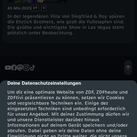
V
UT
0
45 Min.
2025
In der legendären Villa von Siegfried & Roy spüren
e
die Ehrlich Brothers, wie groß die Fußstapfen sind.
Die größte und wichtigste Show in Las Vegas steht
plötzlich unter Beobachtung.
g
a
s
Deine Datenschutzeinstellungen
cmp-dialog-description
Um dir eine optimale Website von ZDF, ZDFheute und
ZDFtivi präsentieren zu können, setzen wir Cookies
und vergleichbare Techniken ein. Einige der
eingesetzten Techniken sind unbedingt erforderlich
für unser Angebot. Mit deiner Zustimmung dürfen wir
Mehr ZDF
Service
und unsere Dienstleister darüber hinaus
Informationen auf deinem Gerät speichern und/oder
ZDF-Apps
ZDFmitreden
abrufen. Dabei geben wir deine Daten ohne deine
Einwilligung nicht an Dritte weiter, die nicht unsere