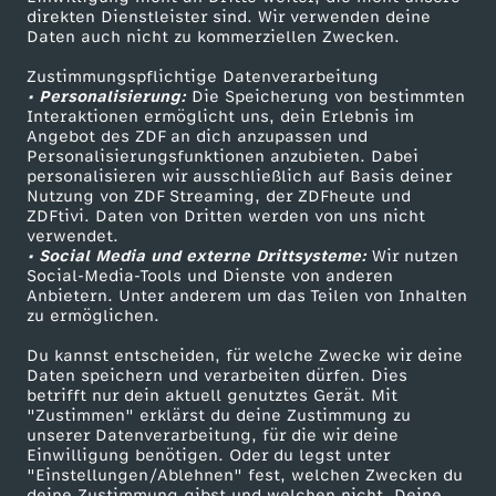
Smart TV
Kontakt zum ZDF
direkten Dienstleister sind. Wir verwenden deine
Daten auch nicht zu kommerziellen Zwecken.
ZDFtext
Tickets
Zustimmungspflichtige Datenverarbeitung
Livestreams
Zuschauerservice
• Personalisierung:
Die Speicherung von bestimmten
Sendungen A-Z
Hilfe
Interaktionen ermöglicht uns, dein Erlebnis im
Angebot des ZDF an dich anzupassen und
TV-Programm
Personalisierungsfunktionen anzubieten. Dabei
personalisieren wir ausschließlich auf Basis deiner
Nutzung von ZDF Streaming, der ZDFheute und
ZDFtivi. Daten von Dritten werden von uns nicht
Das ZDF
verwendet.
• Social Media und externe Drittsysteme:
Wir nutzen
ZDF Unternehmen
Social-Media-Tools und Dienste von anderen
Anbietern. Unter anderem um das Teilen von Inhalten
Karriere
zu ermöglichen.
Presseportal
Du kannst entscheiden, für welche Zwecke wir deine
ZDF goes Schule
Daten speichern und verarbeiten dürfen. Dies
betrifft nur dein aktuell genutztes Gerät. Mit
Werbefernsehen
"Zustimmen" erklärst du deine Zustimmung zu
unserer Datenverarbeitung, für die wir deine
Mainzelmännchen
Einwilligung benötigen. Oder du legst unter
"Einstellungen/Ablehnen" fest, welchen Zwecken du
deine Zustimmung gibst und welchen nicht. Deine