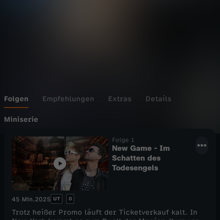
h
B
r
o
t
Folgen
Empfehlungen
Extras
Details
h
Miniserie
Folge 1
e
New Game - Im
Schatten des
r
Todesengels
s
UT
0
45 Min.
2025
-
Trotz heißer Promo läuft der Ticketverkauf kalt. In