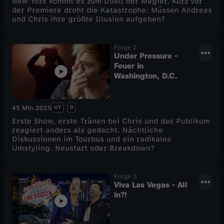
New York kommt es zum Duell der Magier. Kurz vor
der Premiere droht die Katastrophe: Müssen Andreas
R
und Chris ihre größte Illusion aufgeben?
o
Folge 2
Under Pressure -
a
Feuer in
Washington, D.C.
d
UT
0
45 Min.
2025
t
Erste Show, erste Tränen bei Chris und das Publikum
reagiert anders als gedacht. Nächtliche
o
Diskussionen im Tourbus und ein radikales
Umstyling. Neustart oder Breakdown?
L
Folge 3
a
Viva Las Vegas - All
in?!
s