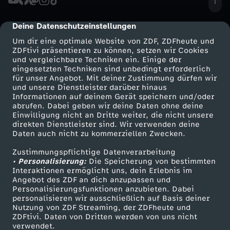
t
i
s
t
e
d
e
i
t
t
i
l
-
t
n
s
t
n
o
h
Deine Datenschutzeinstellungen
cmp-dialog-description
p
n
d
e
e
d
z
S
b
,
Um dir eine optimale Website von ZDF, ZDFheute und
c
i
u
b
l
ZDFtivi präsentieren zu können, setzen wir Cookies
u
i
e
x
i
e
und vergleichbare Techniken ein. Einige der
e
o
a
w
h
eingesetzten Techniken sind unbedingt erforderlich
X
n
e
u
n
m
B
für unser Angebot. Mit deiner Zustimmung dürfen wir
t
m
C
i
m
Mehr ZDF
Service
und unsere Dienstleister darüber hinaus
r
e
l
Informationen auf deinem Gerät speichern und/oder
,
r
n
k
Z
ü
ZDF-Apps
ZDFmitreden
!
P
D
abrufen. Dabei geben wir deine Daten ohne deine
t
m
o
n
Einwilligung nicht an Dritte weiter, die nicht unsere
a
Smart TV
Kontakt zum ZDF
.
f
g
direkten Dienstleister sind. Wir verwenden deine
t
D
n
a
U
Daten auch nicht zu kommerziellen Zwecken.
!
e
ZDFtext
Tickets
m
n
n
.
e
e
e
F
d
Zustimmungspflichtige Datenverarbeitung
Livestreams
Zuschauerservice
r
W
r
• Personalisierung:
Die Speicherung von bestimmten
e
n
d
Sendungen A-Z
Hilfe
Interaktionen ermöglicht uns, dein Erlebnis im
.
s
n
n
l
Angebot des ZDF an dich anzupassen und
a
i
TV-Programm
t
i
Personalisierungsfunktionen anzubieten. Dabei
,
?
t
personalisieren wir ausschließlich auf Basis deiner
i
a
Nutzung von ZDF Streaming, der ZDFheute und
h
n
e
c
w
ZDFtivi. Daten von Dritten werden von uns nicht
-
Das ZDF
verwendet.