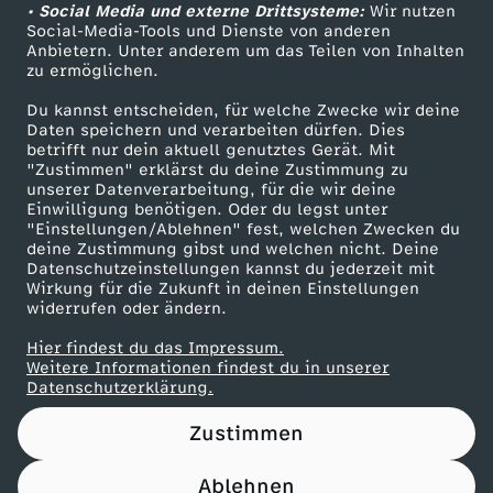
s
m
l
t
• Social Media und externe Drittsysteme:
Wir nutzen
r
h
ZDF Unternehmen
a
Social-Media-Tools und Dienste von anderen
D
W
e
Anbietern. Unter anderem um das Teilen von Inhalten
Karriere
z
e
t
zu ermöglichen.
r
a
Presseportal
a
n
Du kannst entscheiden, für welche Zwecke wir deine
e
r
j
ZDF goes Schule
u
Daten speichern und verarbeiten dürfen. Dies
s
g
betrifft nur dein aktuell genutztes Gerät. Mit
t
Werbefernsehen
i
v
"Zustimmen" erklärst du deine Zustimmung zu
e
m
unserer Datenverarbeitung, für die wir deine
g
Mainzelmännchen
e
Einwilligung benötigen. Oder du legst unter
t
i
t
"Einstellungen/Ablehnen" fest, welchen Zwecken du
b
r
deine Zustimmung gibst und welchen nicht. Deine
n
Datenschutzeinstellungen kannst du jederzeit mit
!
e
z
i
Wirkung für die Zukunft in deinen Einstellungen
ö
k
widerrufen oder ändern.
E
w
t
s
Hier findest du das Impressum.
ß
n
Partner
Weitere Informationen findest du in unserer
i
s
?
Datenschutzerklärung.
t
t
e
n
Zustimmen
d
e
c
Ablehnen