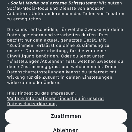
o
y
u
S
k
n
• Social Media und externe Drittsysteme:
Wir nutzen
ZDF Unternehmen
Social-Media-Tools und Dienste von anderen
i
p
b
o
Anbietern. Unter anderem um das Teilen von Inhalten
Karriere
a
s
zu ermöglichen.
g
Presseportal
e
m
Du kannst entscheiden, für welche Zwecke wir deine
S
ZDF goes Schule
Daten speichern und verarbeiten dürfen. Dies
h
betrifft nur dein aktuell genutztes Gerät. Mit
m
Werbefernsehen
t
"Zustimmen" erklärst du deine Zustimmung zu
unserer Datenverarbeitung, für die wir deine
t
Mainzelmännchen
e
Einwilligung benötigen. Oder du legst unter
r
"Einstellungen/Ablehnen" fest, welchen Zwecken du
deine Zustimmung gibst und welchen nicht. Deine
r
Datenschutzeinstellungen kannst du jederzeit mit
u
Wirkung für die Zukunft in deinen Einstellungen
widerrufen oder ändern.
w
Hier findest du das Impressum.
Partner
Weitere Informationen findest du in unserer
w
Datenschutzerklärung.
e
Zustimmen
Ablehnen