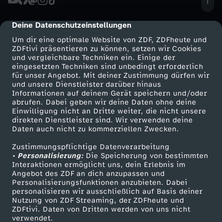
u
R
s
e
a
e
c
A
s
Z
k
B
t
g
e
h
Deine Datenschutzeinstellungen
cmp-dialog-description
f
d
h
n
C
D
e
ö
Um dir eine optimale Website von ZDF, ZDFheute und
e
e
t
l
ZDFtivi präsentieren zu können, setzen wir Cookies
e
y
-
s
o
F
und vergleichbare Techniken ein. Einige der
&
h
-
n
eingesetzten Techniken sind unbedingt erforderlich
t
u
l
f
H
t
für unser Angebot. Mit deiner Zustimmung dürfen wir
m
C
P
m
Mehr ZDF
Service
und unsere Dienstleister darüber hinaus
s
i
Informationen auf deinem Gerät speichern und/oder
i
n
r
o
i
a
ZDF-Apps
ZDFmitreden
e
o
abrufen. Dabei geben wir deine Daten ohne deine
a
e
Einwilligung nicht an Dritte weiter, die nicht unsere
h
a
Smart TV
Kontakt zum ZDF
L
g
direkten Dienstleister sind. Wir verwenden deine
u
r
s
l
d
m
Daten auch nicht zu kommerziellen Zwecken.
s
r
ZDFtext
Tickets
o
l
a
e
n
E
t
t
Zustimmungspflichtige Datenverarbeitung
Livestreams
Zuschauerservice
y
e
t
m
• Personalisierung:
Die Speicherung von bestimmten
w
Sendungen A-Z
Hilfe
Interaktionen ermöglicht uns, dein Erlebnis im
t
n
d
u
o
C
d
Angebot des ZDF an dich anzupassen und
e
a
TV-Programm
Personalisierungsfunktionen anzubieten. Dabei
e
personalisieren wir ausschließlich auf Basis deiner
e
r
r
l
y
Nutzung von ZDF Streaming, der ZDFheute und
w
n
ZDFtivi. Daten von Dritten werden von uns nicht
N
Das ZDF
verwendet.