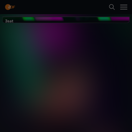
Zurück
3sat
3sat
Stefan Danziger:
Mittel und Wege
Comedy
Show
lustig
Abspielen
Mehr