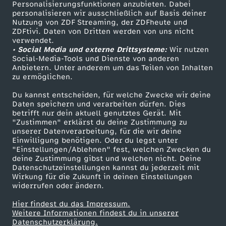
TV-Programm
Personalisierungsfunktionen anzubieten. Dabei
e
l
personalisieren wir ausschließlich auf Basis deiner
D
Nutzung von ZDF Streaming, der ZDFheute und
n
ZDFtivi. Daten von Dritten werden von uns nicht
t
Das ZDF
ö
verwendet.
• Social Media und externe Drittsysteme:
Wir nutzen
ZDF Unternehmen
L
e
Social-Media-Tools und Dienste von anderen
r
Anbietern. Unter anderem um das Teilen von Inhalten
Karriere
zu ermöglichen.
a
r
Presseportal
f
Du kannst entscheiden, für welche Zwecke wir deine
ZDF goes Schule
n
Daten speichern und verarbeiten dürfen. Dies
!
e
betrifft nur dein aktuell genutztes Gerät. Mit
Werbefernsehen
"Zustimmen" erklärst du deine Zustimmung zu
d
unserer Datenverarbeitung, für die wir deine
Mainzelmännchen
r
Einwilligung benötigen. Oder du legst unter
"Einstellungen/Ablehnen" fest, welchen Zwecken du
deine Zustimmung gibst und welchen nicht. Deine
-
Datenschutzeinstellungen kannst du jederzeit mit
Wirkung für die Zukunft in deinen Einstellungen
n
widerrufen oder ändern.
Hier findest du das Impressum.
e
Partner
Weitere Informationen findest du in unserer
Datenschutzerklärung.