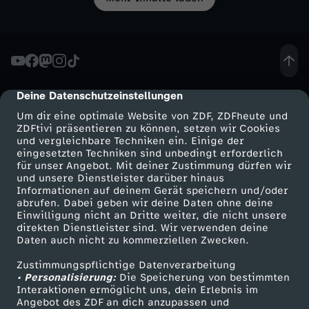
l
B
L
W
n
t
e
a
i
s
e
l
n
n
c
Deine Datenschutzeinstellungen
cmp-dialog-description
l
Um dir eine optimale Website von ZDF, ZDFheute und
d
d
h
ZDFtivi präsentieren zu können, setzen wir Cookies
a
und vergleichbare Techniken ein. Einige der
i
eingesetzten Techniken sind unbedingt erforderlich
a
!
für unser Angebot. Mit deiner Zustimmung dürfen wir
Mehr ZDF
Service
und unsere Dienstleister darüber hinaus
m
f
Informationen auf deinem Gerät speichern und/oder
A
ZDF-Apps
ZDFmitreden
abrufen. Dabei geben wir deine Daten ohne deine
Einwilligung nicht an Dritte weiter, die nicht unsere
A
Smart TV
Kontakt zum ZDF
t
direkten Dienstleister sind. Wir verwenden deine
l
Daten auch nicht zu kommerziellen Zwecken.
ZDFtext
Tickets
l
,
t
Zustimmungspflichtige Datenverarbeitung
Livestreams
Zuschauerservice
• Personalisierung:
Die Speicherung von bestimmten
t
Sendungen A-Z
Hilfe
A
Interaktionen ermöglicht uns, dein Erlebnis im
e
Angebot des ZDF an dich anzupassen und