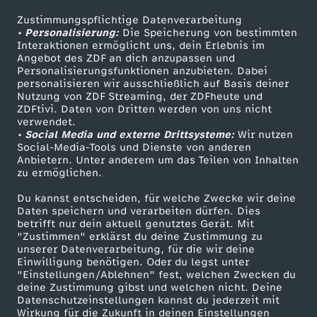
e
r
E
b
'
n
7
t
h
h
c
s
-
e
Zustimmungspflichtige Datenverarbeitung
Livestreams
Zuschauerservice
-
a
s
s
n
i
i
e
• Personalisierung:
s
Die Speicherung von bestimmten
n
–
y
Sendungen A-Z
Hilfe
i
l
h
Interaktionen ermöglicht uns, dein Erlebnis im
t
d
s
F
s
p
Angebot des ZDF an dich anzupassen und
X
n
n
r
TV-Programm
G
s
Personalisierungsfunktionen anzubieten. Dabei
P
l
f
a
t
e
personalisieren wir ausschließlich auf Basis deiner
i
-
a
i
e
Y
t
z
w
Nutzung von ZDF Streaming, der ZDFheute und
u
o
e
ZDFtivi. Daten von Dritten werden von uns nicht
f
c
r
Das ZDF
e
d
verwendet.
m
s
z
.
e
e
a
• Social Media und externe Drittsysteme:
i
Wir nutzen
ZDF Unternehmen
l
-
h
Social-Media-Tools und Dienste von anderen
E
i
i
t
i
Anbietern. Unter anderem um das Teilen von Inhalten
Karriere
.
r
l
c
d
zu ermöglichen.
i
M
t
Presseportal
i
e
l
L
a
.
v
d
h
Du kannst entscheiden, für welche Zwecke wir deine
e
ZDF goes Schule
z
i
Daten speichern und verarbeiten dürfen. Dies
n
t
betrifft nur dein aktuell genutztes Gerät. Mit
i
e
l
Werbefernsehen
U
i
o
e
"Zustimmen" erklärst du deine Zustimmung zu
t
e
t
unserer Datenverarbeitung, für die wir deine
Mainzelmännchen
z
ä
e
b
Einwilligung benötigen. Oder du legst unter
n
e
k
n
o
"Einstellungen/Ablehnen" fest, welchen Zwecken du
i
S
deine Zustimmung gibst und welchen nicht. Deine
e
g
v
e
g
w
u
!
Datenschutzeinstellungen kannst du jederzeit mit
M
Wirkung für die Zukunft in deinen Einstellungen