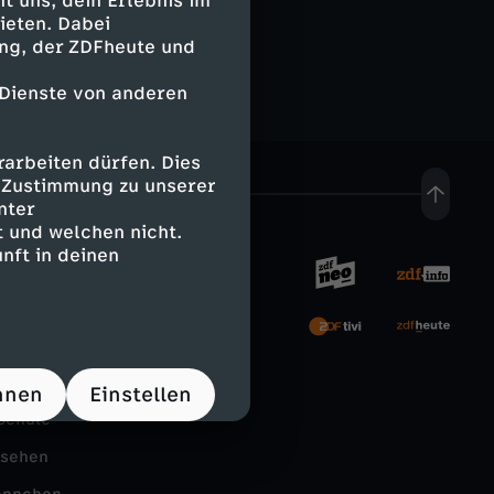
 uns, dein Erlebnis im
ieten. Dabei
ing, der ZDFheute und
 Dienste von anderen
arbeiten dürfen. Dies
e Zustimmung zu unserer
nter
 und welchen nicht.
nft in deinen
rnehmen
tal
hnen
Einstellen
Schule
nsehen