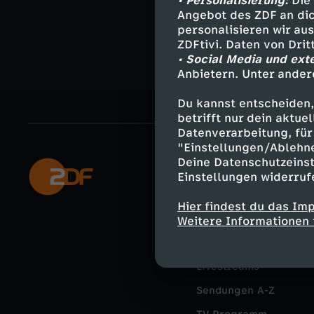
• Personalisierung:
Die 
Angebot des ZDF an dic
personalisieren wir au
ZDFtivi. Daten von Dri
• Social Media und ext
Anbietern. Unter ander
Du kannst entscheiden,
betrifft nur dein aktu
Datenverarbeitung, für 
"Einstellungen/Ablehn
Deine Datenschutzeinst
Mehr ZDF
Einstellungen widerruf
ZDF-Apps
Hier findest du das Im
Smart TV
Weitere Informationen 
ZDFtext
Livestreams
Sendungen A-Z