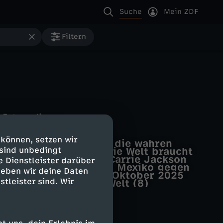
Suche
Mein ZDF
Filtern
Extraordinary
Extraordinary
Überraschung!
Extraordinary
Wundermittel
 können, setzen wir
Extraordinary
Unsere Freunde sind die wahren
Extraordinary
 sind unbedingt
Sei der Daddy, den die Welt braucht
Superkräfte
FIFA WM 2026
Der Exorzismus der Carrie Jackson
e Dienstleister darüber
Volle Kanne
Große Emotionen bei Mexiko gegen
geben wir deine Daten
In 80 Tagen um die Welt
Volle Kanne vom 13. Oktober 2025
Tschechien
stleister sind. Wir
In 80 Tagen um die Welt (8)