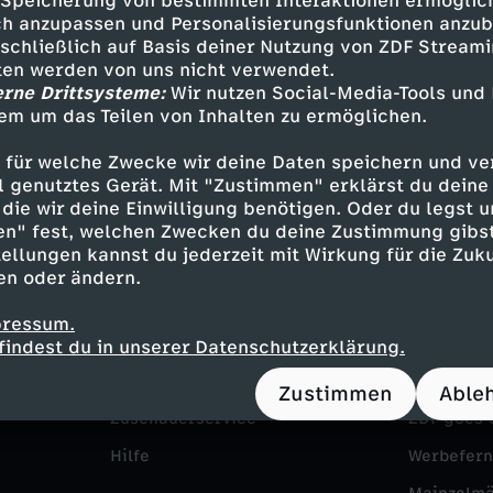
Speicherung von bestimmten Interaktionen ermöglicht
h anzupassen und Personalisierungsfunktionen anzub
sschließlich auf Basis deiner Nutzung von ZDF Stream
tten werden von uns nicht verwendet.
erne Drittsysteme:
Wir nutzen Social-Media-Tools und
em um das Teilen von Inhalten zu ermöglichen.
 für welche Zwecke wir deine Daten speichern und ver
ell genutztes Gerät. Mit "Zustimmen" erklärst du dein
die wir deine Einwilligung benötigen. Oder du legst u
en" fest, welchen Zwecken du deine Zustimmung gibst
ellungen kannst du jederzeit mit Wirkung für die Zuku
Service
Das ZDF
en oder ändern.
ZDFmitreden
ZDF Unte
pressum.
Kontakt zum ZDF
Karriere
findest du in unserer Datenschutzerklärung.
Tickets
Pressepor
Zustimmen
Able
Zuschauerservice
ZDF goes 
Hilfe
Werbefer