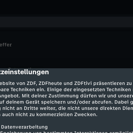
effer
Extraordinary
zeinstellungen
cription
Extraordinary
Habenichtse
Extraordinary
Das Nichts
ebsite von ZDF, ZDFheute und ZDFtivi präsentieren zu
Extraordinary
Familien-Spieleabend
Extraordinary
are Techniken ein. Einige der eingesetzten Techniken
Der muntere Monarch
Extraordinary
Jen vs. Nora: Der ultimative
 Angebot. Mit deiner Zustimmung dürfen wir und unser
Käpt'ns Dinner
Hallo, Fremder
Showdown
uf deinem Gerät speichern und/oder abrufen. Dabei 
Das Traumschiff
Michel Abdollahi trifft Alvaro Soler
 nicht an Dritte weiter, die nicht unsere direkten Dien
Miami
Noch 2
 auch nicht zu kommerziellen Zwecken.
 Datenverarbeitung
Mehr Inhalte laden