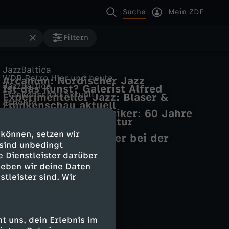
Suche
Mein ZDF
Filtern
JazzBaltica
WDR Retro Hier und heute
Arcanum: Nordischer Jazz
JazzBaltica
Ist das Kunst? Galerist Alfred
avantgardistisch
Frankenschau aktuell
Experimenteller Jazz: Blaser &
Schmela zeigt "explosive"
aspekte
Frankenschau aktuell
Ducret live
Avantgarde
Wir im Saarland - Kultur
Kultur, Krawall, Klassiker: 60 Jahre
BR-KLASSIK CONCERT
Wir im Saarland - Kultur
aspekte
WDR
Trio "Auge"
(18.03.2026)
 können, setzen wir
Stemeseder & Lillinger bei der
 sind unbedingt
Cologne Jazzweek 2024
e Dienstleister darüber
geben wir deine Daten
stleister sind. Wir
 uns, dein Erlebnis im