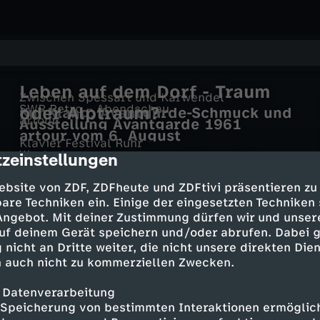
Leben auf dem Dorf - Traum
Zwischen Spessart und Karwendel
SWR Retro – Abendschau
oder Alptraum?
KuhKlang, Avantgarde-Schmuck und
artour
Ausstellung Avantgarde 1961
mehr
artour vom 6. August
Klavier Festival Ruhr
Westart
zeinstellungen
Liederabend: Hélène Grimaud &
cription
rbb Retro – Berliner Abendschau
Westart vom 18.04.26
Konstantin Krimmel - Klavier-Festival
Rockpalast
Erste Fahrprüferin Deutschlands
ebsite von ZDF, ZDFheute und ZDFtivi präsentieren zu
Ruhr 2024
Holger Czukay - Der Privatsinfoniker
are Techniken ein. Einige der eingesetzten Techniken
 Angebot. Mit deiner Zustimmung dürfen wir und unser
uf deinem Gerät speichern und/oder abrufen. Dabei 
Mehr Inhalte laden
 nicht an Dritte weiter, die nicht unsere direkten Dien
 auch nicht zu kommerziellen Zwecken.
 Datenverarbeitung
Speicherung von bestimmten Interaktionen ermöglicht