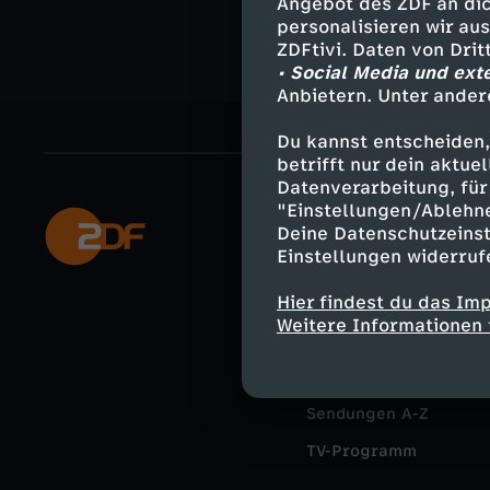
Angebot des ZDF an dic
personalisieren wir au
ZDFtivi. Daten von Dri
• Social Media und ext
Anbietern. Unter ander
Du kannst entscheiden,
betrifft nur dein aktu
Datenverarbeitung, für 
"Einstellungen/Ablehn
Mehr ZDF
Deine Datenschutzeinst
Einstellungen widerruf
ZDF-Apps
Hier findest du das Im
Smart TV
Weitere Informationen 
ZDFtext
Livestreams
Sendungen A-Z
TV-Programm