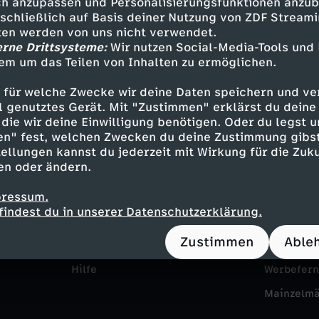
h anzupassen und Personalisierungsfunktionen anzub
sschließlich auf Basis deiner Nutzung von ZDF Stream
tten werden von uns nicht verwendet.
erne Drittsysteme:
Wir nutzen Social-Media-Tools und
em um das Teilen von Inhalten zu ermöglichen.
 für welche Zwecke wir deine Daten speichern und ver
ell genutztes Gerät. Mit "Zustimmen" erklärst du dein
die wir deine Einwilligung benötigen. Oder du legst u
en" fest, welchen Zwecken du deine Zustimmung gibst
Service
Das ZDF
ellungen kannst du jederzeit mit Wirkung für die Zuku
en oder ändern.
ZDFmitreden
ZDF Unte
pressum.
Kontakt zum ZDF
Karriere
findest du in unserer Datenschutzerklärung.
Tickets
Pressepor
Zustimmen
Able
Zuschauerservice
ZDF goes 
Hilfe
Werbefer
Mainzelm