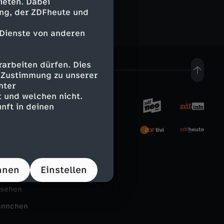
ieten. Dabei
ing, der ZDFheute und
 Dienste von anderen
arbeiten dürfen. Dies
e Zustimmung zu unserer
nter
 und welchen nicht.
nft in deinen
rnehmen
tal
hnen
Einstellen
Schule
nsehen
ännchen