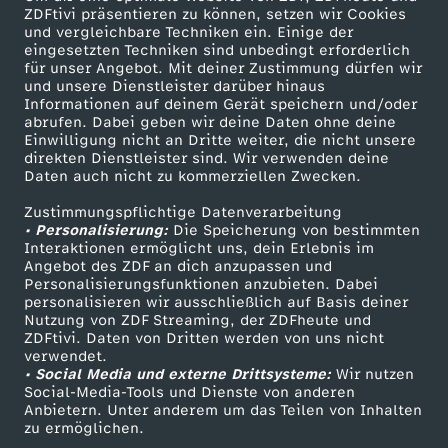
ZDFtivi präsentieren zu können, setzen wir Cookies
t
und vergleichbare Techniken ein. Einige der
eingesetzten Techniken sind unbedingt erforderlich
für unser Angebot. Mit deiner Zustimmung dürfen wir
e
Mehr ZDF
Service
und unsere Dienstleister darüber hinaus
Informationen auf deinem Gerät speichern und/oder
ZDF-Apps
ZDFmitreden
abrufen. Dabei geben wir deine Daten ohne deine
H
Einwilligung nicht an Dritte weiter, die nicht unsere
Smart TV
Kontakt zum ZDF
direkten Dienstleister sind. Wir verwenden deine
i
Daten auch nicht zu kommerziellen Zwecken.
ZDFtext
Tickets
Zustimmungspflichtige Datenverarbeitung
Livestreams
Zuschauerservice
r
• Personalisierung:
Die Speicherung von bestimmten
Sendungen A-Z
Hilfe
Interaktionen ermöglicht uns, dein Erlebnis im
Angebot des ZDF an dich anzupassen und
t
TV-Programm
Personalisierungsfunktionen anzubieten. Dabei
personalisieren wir ausschließlich auf Basis deiner
e
Nutzung von ZDF Streaming, der ZDFheute und
ZDFtivi. Daten von Dritten werden von uns nicht
Das ZDF
verwendet.
• Social Media und externe Drittsysteme:
Wir nutzen
ZDF Unternehmen
Social-Media-Tools und Dienste von anderen
Anbietern. Unter anderem um das Teilen von Inhalten
Karriere
zu ermöglichen.
Presseportal