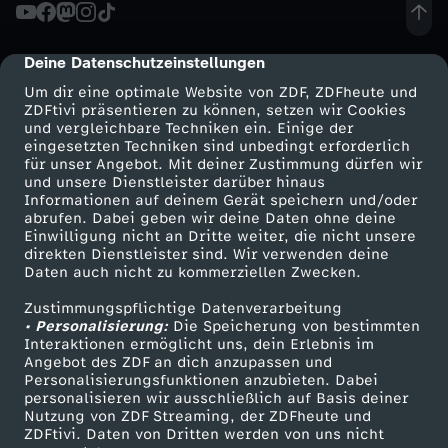
Wechseln zu: ZDFheute
Deine Datenschutzeinstellungen
cmp-dialog-description
Um dir eine optimale Website von ZDF, ZDFheute und
ZDFtivi präsentieren zu können, setzen wir Cookies
und vergleichbare Techniken ein. Einige der
eingesetzten Techniken sind unbedingt erforderlich
für unser Angebot. Mit deiner Zustimmung dürfen wir
Mehr ZDF
Service
und unsere Dienstleister darüber hinaus
Informationen auf deinem Gerät speichern und/oder
ZDF-Apps
ZDFmitreden
abrufen. Dabei geben wir deine Daten ohne deine
Einwilligung nicht an Dritte weiter, die nicht unsere
Smart TV
Kontakt zum ZDF
direkten Dienstleister sind. Wir verwenden deine
Daten auch nicht zu kommerziellen Zwecken.
ZDFtext
Tickets
Zustimmungspflichtige Datenverarbeitung
Livestreams
Zuschauerservice
• Personalisierung:
Die Speicherung von bestimmten
Sendungen A-Z
Hilfe
Interaktionen ermöglicht uns, dein Erlebnis im
Angebot des ZDF an dich anzupassen und
TV-Programm
Personalisierungsfunktionen anzubieten. Dabei
personalisieren wir ausschließlich auf Basis deiner
Nutzung von ZDF Streaming, der ZDFheute und
ZDFtivi. Daten von Dritten werden von uns nicht
Das ZDF