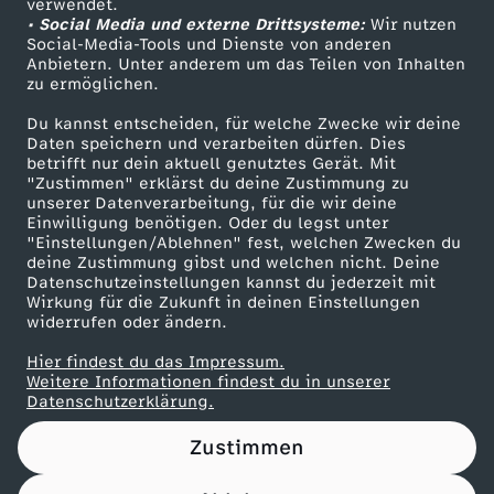
verwendet.
• Social Media und externe Drittsysteme:
Wir nutzen
ZDF Unternehmen
Social-Media-Tools und Dienste von anderen
Anbietern. Unter anderem um das Teilen von Inhalten
Karriere
zu ermöglichen.
Presseportal
Du kannst entscheiden, für welche Zwecke wir deine
ZDF goes Schule
Daten speichern und verarbeiten dürfen. Dies
betrifft nur dein aktuell genutztes Gerät. Mit
Werbefernsehen
"Zustimmen" erklärst du deine Zustimmung zu
unserer Datenverarbeitung, für die wir deine
Mainzelmännchen
Einwilligung benötigen. Oder du legst unter
"Einstellungen/Ablehnen" fest, welchen Zwecken du
deine Zustimmung gibst und welchen nicht. Deine
Datenschutzeinstellungen kannst du jederzeit mit
Wirkung für die Zukunft in deinen Einstellungen
widerrufen oder ändern.
Hier findest du das Impressum.
Partner
Weitere Informationen findest du in unserer
Datenschutzerklärung.
Zustimmen