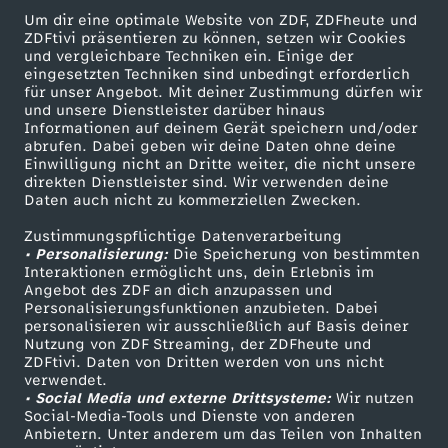
Um dir eine optimale Website von ZDF, ZDFheute und
g
ZDFtivi präsentieren zu können, setzen wir Cookies
und vergleichbare Techniken ein. Einige der
eingesetzten Techniken sind unbedingt erforderlich
e
für unser Angebot. Mit deiner Zustimmung dürfen wir
Mehr ZDF
Service
und unsere Dienstleister darüber hinaus
l
Informationen auf deinem Gerät speichern und/oder
ZDF-Apps
ZDFmitreden
abrufen. Dabei geben wir deine Daten ohne deine
Einwilligung nicht an Dritte weiter, die nicht unsere
o
Smart TV
Kontakt zum ZDF
direkten Dienstleister sind. Wir verwenden deine
Daten auch nicht zu kommerziellen Zwecken.
ZDFtext
Tickets
g
Zustimmungspflichtige Datenverarbeitung
Livestreams
Zuschauerservice
• Personalisierung:
Die Speicherung von bestimmten
e
Sendungen A-Z
Hilfe
Interaktionen ermöglicht uns, dein Erlebnis im
Angebot des ZDF an dich anzupassen und
TV-Programm
Personalisierungsfunktionen anzubieten. Dabei
n
personalisieren wir ausschließlich auf Basis deiner
Nutzung von ZDF Streaming, der ZDFheute und
ZDFtivi. Daten von Dritten werden von uns nicht
Das ZDF
verwendet.
• Social Media und externe Drittsysteme:
Wir nutzen
ZDF Unternehmen
Social-Media-Tools und Dienste von anderen
Anbietern. Unter anderem um das Teilen von Inhalten
Karriere