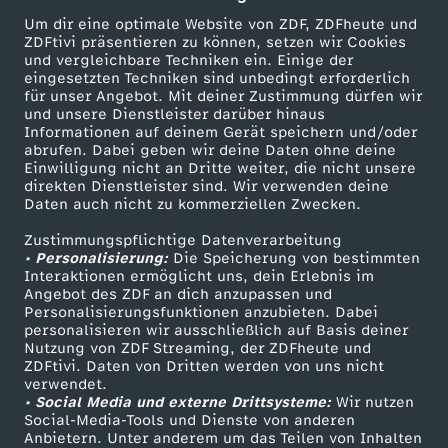
Um dir eine optimale Website von ZDF, ZDFheute und
ZDFtivi präsentieren zu können, setzen wir Cookies
und vergleichbare Techniken ein. Einige der
eingesetzten Techniken sind unbedingt erforderlich
für unser Angebot. Mit deiner Zustimmung dürfen wir
Mehr ZDF
Service
und unsere Dienstleister darüber hinaus
Informationen auf deinem Gerät speichern und/oder
ZDF-Apps
ZDFmitreden
abrufen. Dabei geben wir deine Daten ohne deine
Einwilligung nicht an Dritte weiter, die nicht unsere
Smart TV
Kontakt zum ZDF
direkten Dienstleister sind. Wir verwenden deine
Daten auch nicht zu kommerziellen Zwecken.
ZDFtext
Tickets
Zustimmungspflichtige Datenverarbeitung
Livestreams
Zuschauerservice
• Personalisierung:
Die Speicherung von bestimmten
Sendungen A-Z
Hilfe
Interaktionen ermöglicht uns, dein Erlebnis im
Angebot des ZDF an dich anzupassen und
TV-Programm
Personalisierungsfunktionen anzubieten. Dabei
personalisieren wir ausschließlich auf Basis deiner
Nutzung von ZDF Streaming, der ZDFheute und
ZDFtivi. Daten von Dritten werden von uns nicht
Das ZDF
verwendet.
• Social Media und externe Drittsysteme:
Wir nutzen
ZDF Unternehmen
Social-Media-Tools und Dienste von anderen
Anbietern. Unter anderem um das Teilen von Inhalten
Karriere