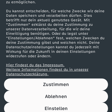
e
o
zu ermöglichen.
u
e
Presseportal
Du kannst entscheiden, für welche Zwecke wir deine
r
r
ZDF goes Schule
Daten speichern und verarbeiten dürfen. Dies
e
i
betrifft nur dein aktuell genutztes Gerät. Mit
Werbefernsehen
"Zustimmen" erklärst du deine Zustimmung zu
d
g
n
c
unserer Datenverarbeitung, für die wir deine
Mainzelmännchen
Einwilligung benötigen. Oder du legst unter
e
e
"Einstellungen/Ablehnen" fest, welchen Zwecken du
h
deine Zustimmung gibst und welchen nicht. Deine
Datenschutzeinstellungen kannst du jederzeit mit
n
n
Wirkung für die Zukunft in deinen Einstellungen
e
widerrufen oder ändern.
l
s
Hier findest du das Impressum.
Partner
Weitere Informationen findest du in unserer
a
Datenschutzerklärung.
P
Zustimmen
n
a
Ablehnen
d
a
Nutzungsbedingungen
Datenschutz
Datenschutz-Einstellungen
Filtern
Impressum
Einstellen