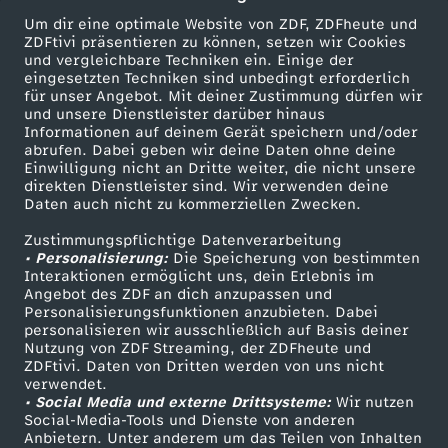
a
k
l
a
Um dir eine optimale Website von ZDF, ZDFheute und
r
r
ZDFtivi präsentieren zu können, setzen wir Cookies
l
und vergleichbare Techniken ein. Einige der
g
c
eingesetzten Techniken sind unbedingt erforderlich
f
e
a
für unser Angebot. Mit deiner Zustimmung dürfen wir
Mehr ZDF
Service
und unsere Dienstleister darüber hinaus
e
h
e
c
Informationen auf deinem Gerät speichern und/oder
s
ZDF-Apps
ZDFmitreden
abrufen. Dabei geben wir deine Daten ohne deine
s
t
Einwilligung nicht an Dritte weiter, die nicht unsere
k
k
Smart TV
Kontakt zum ZDF
direkten Dienstleister sind. Wir verwenden deine
s
Daten auch nicht zu kommerziellen Zwecken.
ZDFtext
Tickets
e
e
t
l
e
Zustimmungspflichtige Datenverarbeitung
Livestreams
Zuschauerservice
• Personalisierung:
Die Speicherung von bestimmten
h
n
e
i
Sendungen A-Z
Hilfe
Interaktionen ermöglicht uns, dein Erlebnis im
Angebot des ZDF an dich anzupassen und
TV-Programm
e
i
Personalisierungsfunktionen anzubieten. Dabei
F
c
personalisieren wir ausschließlich auf Basis deiner
Nutzung von ZDF Streaming, der ZDFheute und
n
m
ZDFtivi. Daten von Dritten werden von uns nicht
r
h
Das ZDF
verwendet.
• Social Media und externe Drittsysteme:
Wir nutzen
w
M
ZDF Unternehmen
a
r
Social-Media-Tools und Dienste von anderen
Anbietern. Unter anderem um das Teilen von Inhalten
Karriere