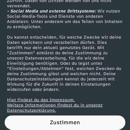
ZDFtivi. Daten von Dritten werden von uns nicht
Das ZDF
verwendet.
i
• Social Media und externe Drittsysteme:
Wir nutzen
ZDF Unternehmen
Social-Media-Tools und Dienste von anderen
Anbietern. Unter anderem um das Teilen von Inhalten
Karriere
n
zu ermöglichen.
Presseportal
Du kannst entscheiden, für welche Zwecke wir deine
d
ZDF goes Schule
Daten speichern und verarbeiten dürfen. Dies
betrifft nur dein aktuell genutztes Gerät. Mit
Werbefernsehen
l
"Zustimmen" erklärst du deine Zustimmung zu
unserer Datenverarbeitung, für die wir deine
Mainzelmännchen
Einwilligung benötigen. Oder du legst unter
e
"Einstellungen/Ablehnen" fest, welchen Zwecken du
deine Zustimmung gibst und welchen nicht. Deine
Datenschutzeinstellungen kannst du jederzeit mit
r
Wirkung für die Zukunft in deinen Einstellungen
widerrufen oder ändern.
i
Hier findest du das Impressum.
Partner
Weitere Informationen findest du in unserer
n
Datenschutzerklärung.
Zustimmen