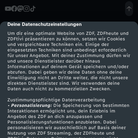
J
r
K
C
r
O
g
n
a
ä
o
i
h
s
r
Deine Datenschutzeinstellungen
cmp-dialog-description
s
c
g
m
n
e
Um dir eine optimale Website von ZDF, ZDFheute und
e
ZDFtivi präsentieren zu können, setzen wir Cookies
t
h
e
b
und vergleichbare Techniken ein. Einige der
d
f
t
eingesetzten Techniken sind unbedingt erforderlich
a
m
für unser Angebot. Mit deiner Zustimmung dürfen wir
r
u
e
i
Mehr ZDF
Service
und unsere Dienstleister darüber hinaus
t
Informationen auf deinem Gerät speichern und/oder
l
a
ZDF-Apps
ZDFmitreden
abrufen. Dabei geben wir deine Daten ohne deine
i
s
r
n
Einwilligung nicht an Dritte weiter, die nicht unsere
e
Smart TV
Kontakt zum ZDF
direkten Dienstleister sind. Wir verwenden deine
t
n
n
c
Daten auch nicht zu kommerziellen Zwecken.
s
ZDFtext
Tickets
r
n
Zustimmungspflichtige Datenverarbeitung
Livestreams
Zuschauerservice
h
c
• Personalisierung:
Die Speicherung von bestimmten
Sendungen A-Z
Hilfe
Interaktionen ermöglicht uns, dein Erlebnis im
s
Angebot des ZDF an dich anzupassen und
s
h
TV-Programm
Personalisierungsfunktionen anzubieten. Dabei
personalisieren wir ausschließlich auf Basis deiner
Nutzung von ZDF Streaming, der ZDFheute und
w