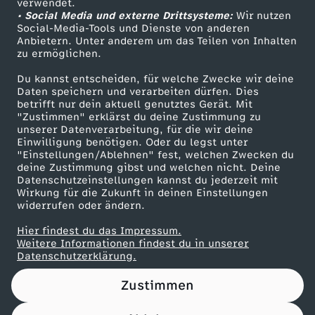
verwendet.
• Social Media und externe Drittsysteme:
Wir nutzen
ZDF Unternehmen
Social-Media-Tools und Dienste von anderen
Anbietern. Unter anderem um das Teilen von Inhalten
Karriere
zu ermöglichen.
Presseportal
Du kannst entscheiden, für welche Zwecke wir deine
ZDF goes Schule
Daten speichern und verarbeiten dürfen. Dies
betrifft nur dein aktuell genutztes Gerät. Mit
Werbefernsehen
"Zustimmen" erklärst du deine Zustimmung zu
unserer Datenverarbeitung, für die wir deine
Mainzelmännchen
Einwilligung benötigen. Oder du legst unter
"Einstellungen/Ablehnen" fest, welchen Zwecken du
deine Zustimmung gibst und welchen nicht. Deine
Datenschutzeinstellungen kannst du jederzeit mit
Wirkung für die Zukunft in deinen Einstellungen
widerrufen oder ändern.
Hier findest du das Impressum.
Partner
Weitere Informationen findest du in unserer
Datenschutzerklärung.
Zustimmen