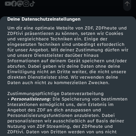
Deine Datenschutzeinstellungen
cmp-dialog-description
Um dir eine optimale Website von ZDF, ZDFheute und
ZDFtivi präsentieren zu können, setzen wir Cookies
und vergleichbare Techniken ein. Einige der
eingesetzten Techniken sind unbedingt erforderlich
für unser Angebot. Mit deiner Zustimmung dürfen wir
Mehr ZDF
Service
und unsere Dienstleister darüber hinaus
Informationen auf deinem Gerät speichern und/oder
ZDF-Apps
ZDFmitreden
abrufen. Dabei geben wir deine Daten ohne deine
Einwilligung nicht an Dritte weiter, die nicht unsere
Smart TV
Kontakt zum ZDF
direkten Dienstleister sind. Wir verwenden deine
Daten auch nicht zu kommerziellen Zwecken.
ZDFtext
Tickets
Zustimmungspflichtige Datenverarbeitung
Livestreams
Zuschauerservice
• Personalisierung:
Die Speicherung von bestimmten
Sendungen A-Z
Hilfe
Interaktionen ermöglicht uns, dein Erlebnis im
Angebot des ZDF an dich anzupassen und
TV-Programm
Personalisierungsfunktionen anzubieten. Dabei
personalisieren wir ausschließlich auf Basis deiner
Nutzung von ZDF Streaming, der ZDFheute und
ZDFtivi. Daten von Dritten werden von uns nicht
Das ZDF