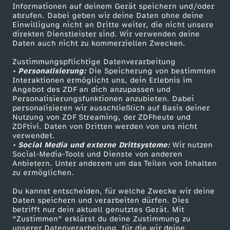
Informationen auf deinem Gerät speichern und/oder
ZDF-Apps
ZDFmitreden
abrufen. Dabei geben wir deine Daten ohne deine
Einwilligung nicht an Dritte weiter, die nicht unsere
Smart TV
Kontakt zum ZDF
direkten Dienstleister sind. Wir verwenden deine
Daten auch nicht zu kommerziellen Zwecken.
ZDFtext
Tickets
Zustimmungspflichtige Datenverarbeitung
Livestreams
Zuschauerservice
• Personalisierung:
Die Speicherung von bestimmten
Sendungen A-Z
Hilfe
Interaktionen ermöglicht uns, dein Erlebnis im
Angebot des ZDF an dich anzupassen und
TV-Programm
Personalisierungsfunktionen anzubieten. Dabei
personalisieren wir ausschließlich auf Basis deiner
Nutzung von ZDF Streaming, der ZDFheute und
ZDFtivi. Daten von Dritten werden von uns nicht
Das ZDF
verwendet.
• Social Media und externe Drittsysteme:
Wir nutzen
ZDF Unternehmen
Social-Media-Tools und Dienste von anderen
Anbietern. Unter anderem um das Teilen von Inhalten
Karriere
zu ermöglichen.
Presseportal
Du kannst entscheiden, für welche Zwecke wir deine
ZDF goes Schule
Daten speichern und verarbeiten dürfen. Dies
betrifft nur dein aktuell genutztes Gerät. Mit
Werbefernsehen
"Zustimmen" erklärst du deine Zustimmung zu
unserer Datenverarbeitung, für die wir deine