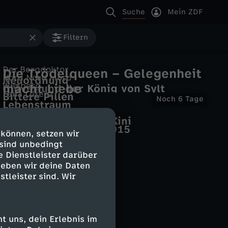
Suche
Mein ZDF
Filtern
Der Bergdoktor
Die Trödelqueen – Gelegenheit
Nord Nord Mord
Neuordnung
Wilsberg
macht Liebe
Clüver und der König von Sylt
Lena Lorenz
Bittere Pillen
Noch 6
Lebenstraum
Schwaben + Altbayern
BR24 Retro
Frühjahrsputz beim Kini
tagesthemen
Merkels G7-Gipfel 2015
 können, setzen wir
tagesthemen
 sind unbedingt
e Dienstleister darüber
geben wir deine Daten
stleister sind. Wir
 uns, dein Erlebnis im