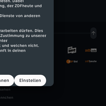
ieten. Dabei
ing, der ZDFheute und
 Dienste von anderen
arbeiten dürfen. Dies
e Zustimmung zu unserer
nter
 und welchen nicht.
nft in deinen
rnehmen
tal
hnen
Einstellen
Schule
nsehen
ännchen