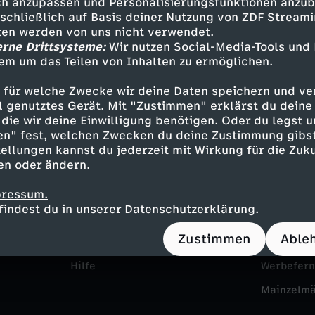
h anzupassen und Personalisierungsfunktionen anzub
sschließlich auf Basis deiner Nutzung von ZDF Stream
tten werden von uns nicht verwendet.
erne Drittsysteme:
Wir nutzen Social-Media-Tools und
em um das Teilen von Inhalten zu ermöglichen.
 für welche Zwecke wir deine Daten speichern und ver
ell genutztes Gerät. Mit "Zustimmen" erklärst du dein
die wir deine Einwilligung benötigen. Oder du legst u
en" fest, welchen Zwecken du deine Zustimmung gibst
Service
Das ZDF
ellungen kannst du jederzeit mit Wirkung für die Zuku
en oder ändern.
ZDFmitreden
ZDF Unte
pressum.
Kontakt zum ZDF
Karriere
findest du in unserer Datenschutzerklärung.
Tickets
Pressepor
Zustimmen
Able
Zuschauerservice
ZDF goes 
Hilfe
Werbefer
Mainzelm