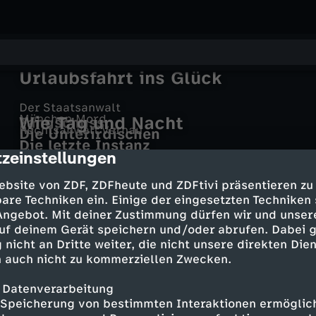
Unter weißen Segeln –
Urlaubsfahrt ins Glück
Der Staatsanwalt
München Mord
Wie Tag und Nacht
Fangschuss
Rechtsanwalt Vernau
Die Unterirdischen
Die letzte Instanz
phoenix vor ort
zeinstellungen
cription
Weltspiegel
Auftaktstatements
Kontrovers
Weltspiegel vom 26. Juni 2022
ebsite von ZDF, ZDFheute und ZDFtivi präsentieren zu
Kampf gegen den Hunger in der Welt
are Techniken ein. Einige der eingesetzten Techniken
- 50 Jahre nach Olympia-Attentat -
 Angebot. Mit deiner Zustimmung dürfen wir und unser
Die Story: Inside USK
uf deinem Gerät speichern und/oder abrufen. Dabei 
Mehr Inhalte laden
 nicht an Dritte weiter, die nicht unsere direkten Dien
 auch nicht zu kommerziellen Zwecken.
 Datenverarbeitung
Speicherung von bestimmten Interaktionen ermöglicht