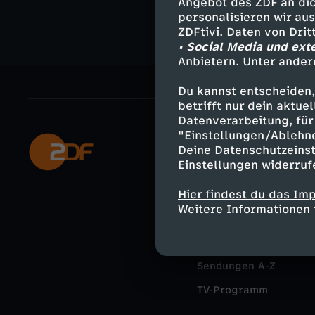
Angebot des ZDF an dic
personalisieren wir au
ZDFtivi. Daten von Dri
• Social Media und ext
Anbietern. Unter ander
Du kannst entscheiden,
betrifft nur dein aktu
Datenverarbeitung, für 
"Einstellungen/Ablehn
Mehr ZDF
Deine Datenschutzeinst
Einstellungen widerruf
ZDF-Apps
Hier findest du das Im
Smart TV
Weitere Informationen 
ZDFtext
Livestreams
Sendungen A-Z
TV-Programm