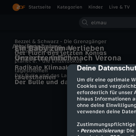
Startseite
Kategorien
Kinder
Live & TV
S
u
Bezzel & Schwarz - Die Grenzgänger
Alle Ergebnisse
Der letzte Zeuge
Ein Baby zum Verlieben
Auf Schloss Elmau
c
Alle meine Töchter
Der Fluch des letzten Königs
Unzertrennlich nach Verona
Gemischte Gefühle
planet e. - die Einzeldokus
h
Deine Datenschut
Radikale Klimaaktivisten
cmp-dialog-des
tagesthemen
Der Bulle und das Landei
tagesthemen
e
Um dir eine optimale W
Der Bulle und das Landei – Von
Cookies und vergleichb
Mäusen, Miezen und Moneten
erforderlich für unser
hinaus Informationen a
ohne deine Einwilligung
verwenden deine Daten
Zustimmungspflichtige
• Personalisierung:
Die 