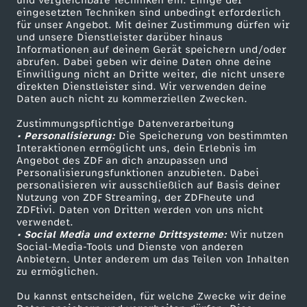
und vergleichbare Techniken ein. Einige der
eingesetzten Techniken sind unbedingt erforderlich
für unser Angebot. Mit deiner Zustimmung dürfen wir
Mehr ZDF
Service
und unsere Dienstleister darüber hinaus
Informationen auf deinem Gerät speichern und/oder
ZDF-Apps
ZDFmitreden
abrufen. Dabei geben wir deine Daten ohne deine
Einwilligung nicht an Dritte weiter, die nicht unsere
Smart TV
Kontakt zum ZDF
direkten Dienstleister sind. Wir verwenden deine
Daten auch nicht zu kommerziellen Zwecken.
ZDFtext
Tickets
Zustimmungspflichtige Datenverarbeitung
Livestreams
Zuschauerservice
• Personalisierung:
Die Speicherung von bestimmten
Sendungen A-Z
Hilfe
Interaktionen ermöglicht uns, dein Erlebnis im
Angebot des ZDF an dich anzupassen und
TV-Programm
Personalisierungsfunktionen anzubieten. Dabei
personalisieren wir ausschließlich auf Basis deiner
Nutzung von ZDF Streaming, der ZDFheute und
ZDFtivi. Daten von Dritten werden von uns nicht
Das ZDF
verwendet.
• Social Media und externe Drittsysteme:
Wir nutzen
ZDF Unternehmen
Social-Media-Tools und Dienste von anderen
Anbietern. Unter anderem um das Teilen von Inhalten
Karriere
zu ermöglichen.
Presseportal
Du kannst entscheiden, für welche Zwecke wir deine
ZDF goes Schule