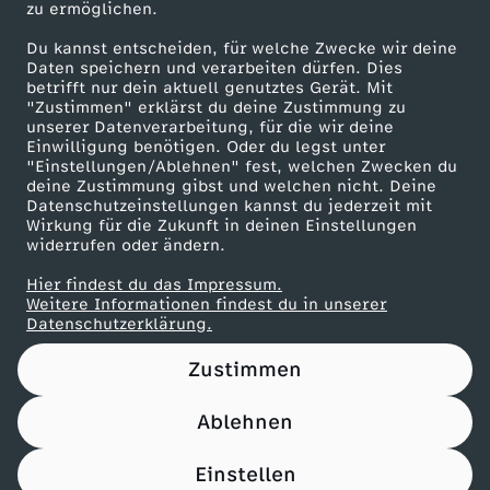
V
zu ermöglichen.
Presseportal
e
Du kannst entscheiden, für welche Zwecke wir deine
ZDF goes Schule
Daten speichern und verarbeiten dürfen. Dies
betrifft nur dein aktuell genutztes Gerät. Mit
r
Werbefernsehen
"Zustimmen" erklärst du deine Zustimmung zu
unserer Datenverarbeitung, für die wir deine
Mainzelmännchen
Einwilligung benötigen. Oder du legst unter
s
"Einstellungen/Ablehnen" fest, welchen Zwecken du
deine Zustimmung gibst und welchen nicht. Deine
a
Datenschutzeinstellungen kannst du jederzeit mit
Wirkung für die Zukunft in deinen Einstellungen
widerrufen oder ändern.
g
Hier findest du das Impressum.
Partner
Weitere Informationen findest du in unserer
t
Datenschutzerklärung.
d
Zustimmen
i
Ablehnen
Nutzungsbedingungen
Datenschutz
Datenschutz-Einstellungen
Filtern
e
Impressum
Einstellen