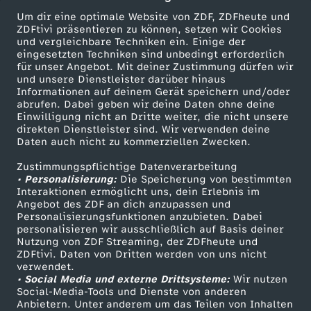
s
Um dir eine optimale Website von ZDF, ZDFheute und
ZDFtivi präsentieren zu können, setzen wir Cookies
p
und vergleichbare Techniken ein. Einige der
eingesetzten Techniken sind unbedingt erforderlich
für unser Angebot. Mit deiner Zustimmung dürfen wir
r
Mehr ZDF
Service
und unsere Dienstleister darüber hinaus
Informationen auf deinem Gerät speichern und/oder
ZDF-Apps
ZDFmitreden
abrufen. Dabei geben wir deine Daten ohne deine
e
Einwilligung nicht an Dritte weiter, die nicht unsere
Smart TV
Kontakt zum ZDF
direkten Dienstleister sind. Wir verwenden deine
n
Daten auch nicht zu kommerziellen Zwecken.
ZDFtext
Tickets
Zustimmungspflichtige Datenverarbeitung
Livestreams
Zuschauerservice
g
• Personalisierung:
Die Speicherung von bestimmten
Sendungen A-Z
Hilfe
Interaktionen ermöglicht uns, dein Erlebnis im
Angebot des ZDF an dich anzupassen und
e
TV-Programm
Personalisierungsfunktionen anzubieten. Dabei
personalisieren wir ausschließlich auf Basis deiner
r
Nutzung von ZDF Streaming, der ZDFheute und
ZDFtivi. Daten von Dritten werden von uns nicht
Das ZDF
verwendet.
:
• Social Media und externe Drittsysteme:
Wir nutzen
ZDF Unternehmen
Social-Media-Tools und Dienste von anderen
Anbietern. Unter anderem um das Teilen von Inhalten
Karriere