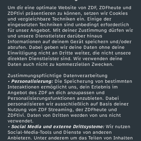
d
ü
Um dir eine optimale Website von ZDF, ZDFheute und
ZDFtivi präsentieren zu können, setzen wir Cookies
und vergleichbare Techniken ein. Einige der
e
b
eingesetzten Techniken sind unbedingt erforderlich
für unser Angebot. Mit deiner Zustimmung dürfen wir
n
Mehr ZDF
Service
und unsere Dienstleister darüber hinaus
e
Informationen auf deinem Gerät speichern und/oder
ZDF-Apps
ZDFmitreden
abrufen. Dabei geben wir deine Daten ohne deine
i
r
Einwilligung nicht an Dritte weiter, die nicht unsere
Smart TV
Kontakt zum ZDF
direkten Dienstleister sind. Wir verwenden deine
Daten auch nicht zu kommerziellen Zwecken.
c
ZDFtext
Tickets
,
Zustimmungspflichtige Datenverarbeitung
Livestreams
Zuschauerservice
h
• Personalisierung:
Die Speicherung von bestimmten
d
Sendungen A-Z
Hilfe
Interaktionen ermöglicht uns, dein Erlebnis im
Angebot des ZDF an dich anzupassen und
t
TV-Programm
a
Personalisierungsfunktionen anzubieten. Dabei
personalisieren wir ausschließlich auf Basis deiner
Nutzung von ZDF Streaming, der ZDFheute und
s
s
ZDFtivi. Daten von Dritten werden von uns nicht
Das ZDF
verwendet.
c
• Social Media und externe Drittsysteme:
Wir nutzen
c
ZDF Unternehmen
Social-Media-Tools und Dienste von anderen
Anbietern. Unter anderem um das Teilen von Inhalten
Karriere