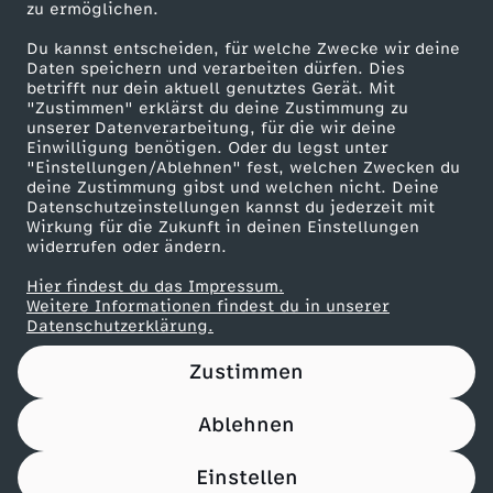
h
h
zu ermöglichen.
Presseportal
Du kannst entscheiden, für welche Zwecke wir deine
w
n
ZDF goes Schule
Daten speichern und verarbeiten dürfen. Dies
betrifft nur dein aktuell genutztes Gerät. Mit
Werbefernsehen
e
"Zustimmen" erklärst du deine Zustimmung zu
e
unserer Datenverarbeitung, für die wir deine
Mainzelmännchen
Einwilligung benötigen. Oder du legst unter
i
i
"Einstellungen/Ablehnen" fest, welchen Zwecken du
deine Zustimmung gibst und welchen nicht. Deine
Datenschutzeinstellungen kannst du jederzeit mit
g
t
Wirkung für die Zukunft in deinen Einstellungen
widerrufen oder ändern.
e
e
Hier findest du das Impressum.
Partner
Weitere Informationen findest du in unserer
n
s
Datenschutzerklärung.
Zustimmen
Ablehnen
Nutzungsbedingungen
Datenschutz
Datenschutz-Einstellungen
Filtern
Impressum
Einstellen