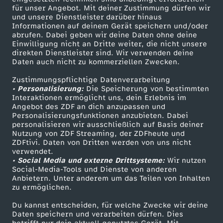
für unser Angebot. Mit deiner Zustimmung dürfen wir
Mehr ZDF
Service
und unsere Dienstleister darüber hinaus
Informationen auf deinem Gerät speichern und/oder
ZDF-Apps
ZDFmitreden
abrufen. Dabei geben wir deine Daten ohne deine
Einwilligung nicht an Dritte weiter, die nicht unsere
Smart TV
Kontakt zum ZDF
direkten Dienstleister sind. Wir verwenden deine
Daten auch nicht zu kommerziellen Zwecken.
ZDFtext
Tickets
Zustimmungspflichtige Datenverarbeitung
Livestreams
Zuschauerservice
• Personalisierung:
Die Speicherung von bestimmten
Sendungen A-Z
Hilfe
Interaktionen ermöglicht uns, dein Erlebnis im
Angebot des ZDF an dich anzupassen und
TV-Programm
Personalisierungsfunktionen anzubieten. Dabei
personalisieren wir ausschließlich auf Basis deiner
Nutzung von ZDF Streaming, der ZDFheute und
ZDFtivi. Daten von Dritten werden von uns nicht
Das ZDF
verwendet.
• Social Media und externe Drittsysteme:
Wir nutzen
ZDF Unternehmen
Social-Media-Tools und Dienste von anderen
Anbietern. Unter anderem um das Teilen von Inhalten
Karriere
zu ermöglichen.
Presseportal
Du kannst entscheiden, für welche Zwecke wir deine
ZDF goes Schule
Daten speichern und verarbeiten dürfen. Dies