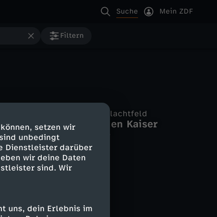
Suche
Mein ZDF
Filtern
Entscheidung auf dem Schlachtfeld
WDR Retro Hier und heute
Bouvines - König gegen Kaiser
 können, setzen wir
tagesthemen
Belgiens Tor zur Welt
 sind unbedingt
tagesthemen
e Dienstleister darüber
geben wir deine Daten
stleister sind. Wir
 uns, dein Erlebnis im