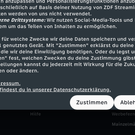
h anzupassen und Personalisierungsfunktionen anzub
sschließlich auf Basis deiner Nutzung von ZDF Stream
tten werden von uns nicht verwendet.
erne Drittsysteme:
Wir nutzen Social-Media-Tools und
em um das Teilen von Inhalten zu ermöglichen.
 für welche Zwecke wir deine Daten speichern und ver
ell genutztes Gerät. Mit "Zustimmen" erklärst du dein
die wir deine Einwilligung benötigen. Oder du legst u
en" fest, welchen Zwecken du deine Zustimmung gibst
Service
Das ZDF
ellungen kannst du jederzeit mit Wirkung für die Zuku
en oder ändern.
ZDFmitreden
ZDF Unte
pressum.
Kontakt zum ZDF
Karriere
findest du in unserer Datenschutzerklärung.
Tickets
Pressepor
Zustimmen
Able
Zuschauerservice
ZDF goes 
Hilfe
Werbefer
Mainzelm