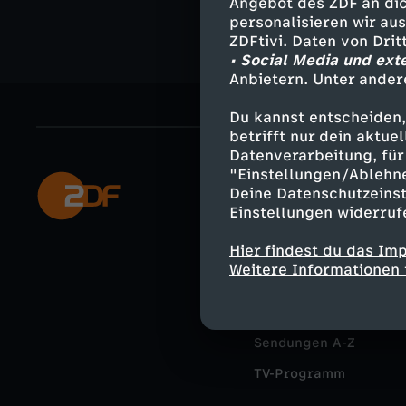
Angebot des ZDF an dic
personalisieren wir au
ZDFtivi. Daten von Dri
• Social Media und ext
Anbietern. Unter ander
Du kannst entscheiden,
betrifft nur dein aktu
Datenverarbeitung, für 
"Einstellungen/Ablehn
Mehr ZDF
Deine Datenschutzeinst
Einstellungen widerruf
ZDF-Apps
Hier findest du das Im
Smart TV
Weitere Informationen 
ZDFtext
Livestreams
Sendungen A-Z
TV-Programm