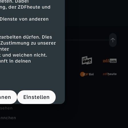
ieten. Dabei
ing, der ZDFheute und
 Dienste von anderen
arbeiten dürfen. Dies
e Zustimmung zu unserer
nter
 und welchen nicht.
nft in deinen
rnehmen
tal
hnen
Einstellen
Schule
nsehen
ännchen