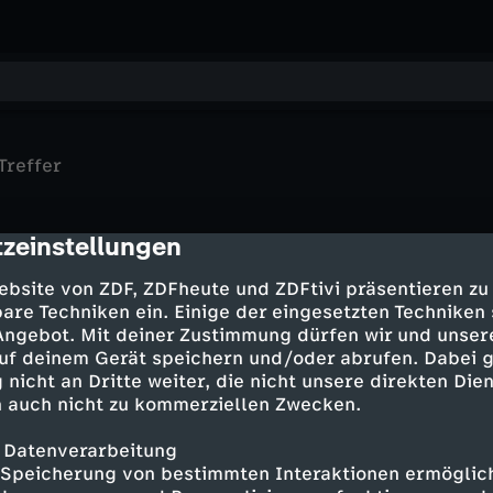
Treffer
zeinstellungen
cription
BR Retro
sonntags
Helmut Käutner zum Film Ein
ebsite von ZDF, ZDFheute und ZDFtivi präsentieren zu
Länder - Menschen - Abenteuer
Leben mit Tieren
Mädchen aus Flandern
MrWissen2go Geschichte
are Techniken ein. Einige der eingesetzten Techniken
Belgien – Kleines Land mit drei
Die Schlacht von Verdun 1916
 Angebot. Mit deiner Zustimmung dürfen wir und unser
Gesichtern
uf deinem Gerät speichern und/oder abrufen. Dabei 
 nicht an Dritte weiter, die nicht unsere direkten Dien
 auch nicht zu kommerziellen Zwecken.
 Datenverarbeitung
Speicherung von bestimmten Interaktionen ermöglicht