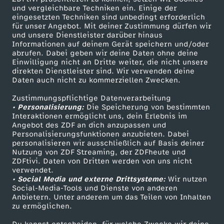
t
e
t
und vergleichbare Techniken ein. Einige der
eingesetzten Techniken sind unbedingt erforderlich
i
n
für unser Angebot. Mit deiner Zustimmung dürfen wir
-
Mehr ZDF
Service
und unsere Dienstleister darüber hinaus
Informationen auf deinem Gerät speichern und/oder
s
i
ZDF-Apps
ZDFmitreden
Z
abrufen. Dabei geben wir deine Daten ohne deine
Einwilligung nicht an Dritte weiter, die nicht unsere
Smart TV
Kontakt zum ZDF
direkten Dienstleister sind. Wir verwenden deine
t
m
w
Daten auch nicht zu kommerziellen Zwecken.
ZDFtext
Tickets
p
A
Zustimmungspflichtige Datenverarbeitung
Livestreams
Zuschauerservice
i
• Personalisierung:
Die Speicherung von bestimmten
Sendungen A-Z
Hilfe
Interaktionen ermöglicht uns, dein Erlebnis im
ü
h
s
Angebot des ZDF an dich anzupassen und
TV-Programm
Personalisierungsfunktionen anzubieten. Dabei
personalisieren wir ausschließlich auf Basis deiner
n
r
c
Nutzung von ZDF Streaming, der ZDFheute und
ZDFtivi. Daten von Dritten werden von uns nicht
Das ZDF
k
t
verwendet.
h
• Social Media und externe Drittsysteme:
Wir nutzen
ZDF Unternehmen
Social-Media-Tools und Dienste von anderen
t
a
e
Anbietern. Unter anderem um das Teilen von Inhalten
Karriere
zu ermöglichen.
Presseportal
l
l