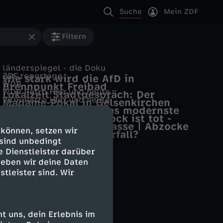
Suche
Mein ZDF
Filtern
länderspiegel - die Doku
ZDF.reportage
Wie stark wird die AfD in
WDR
Brennpunkt Freibad
Gelsenkirchen?
WDR Retro Hier und heute
Lokalzeit Stadtgespräch: Der
WDR Retro Hier und heute
Madame-Pokal in Gelsenkirchen
Sparkassen-Coup von Gelsenkirchen
WDR Retro Hier und heute
Gelsenkirchen hat das modernste
frontal - das Magazin
Gelsenkirchener Barock ist tot -
Tribünenhaus Europas
ZDFheute live
Millionencoup Sparkasse | Abzocke
zumindest in der Küche
 können, setzen wir
"Perfekter" Banküberfall?
Ladesäule
 sind unbedingt
e Dienstleister darüber
geben wir deine Daten
stleister sind. Wir
 uns, dein Erlebnis im