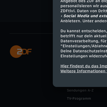
Angebot des ZDF an dic
personalisieren wir au
ZDFtivi. Daten von Dri
• Social Media und ext
Anbietern. Unter ander
Du kannst entscheiden,
betrifft nur dein aktu
Datenverarbeitung, für 
"Einstellungen/Ablehn
Mehr ZDF
Deine Datenschutzeinst
Einstellungen widerruf
ZDF-Apps
Hier findest du das Im
Smart TV
Weitere Informationen 
ZDFtext
Livestreams
Sendungen A-Z
TV-Programm