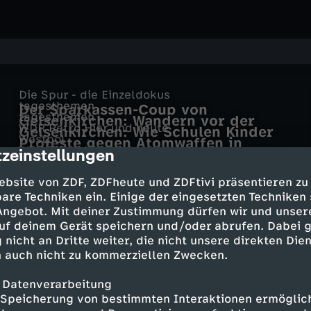
Die Spur - die Einzeldokus
tagesthemen
Der Sparkassen-Coup von
tagesthemen
Gelsenkirchen: Wandern vor der
Gelsenkirchen
WDR Retro Hier und heute
Gelsenkirchen: Wie Schulen Kinder
Haustür
Westpol
Proteste gegen Atomwaffen in
ohne Deutschkenntnisse fördern
WDR Retro Hier und heute
zeinstellungen
Gelsenkirchen: Wie tickt die ärmste
cription
Gelsenkirchen
frontal - die Doku
Gelsenkirchener Barock ist tot:
Stadt Deutschlands?
heute in Deutschland
Wie sicher sind Schließfächer in
Zumindest in der Küche
ebsite von ZDF, ZDFheute und ZDFtivi präsentieren zu
heute - in Deutschland vom
Deutschland?
are Techniken ein. Einige der eingesetzten Techniken
30.12.2025
 Angebot. Mit deiner Zustimmung dürfen wir und unser
uf deinem Gerät speichern und/oder abrufen. Dabei 
Mehr Inhalte laden
 nicht an Dritte weiter, die nicht unsere direkten Dien
 auch nicht zu kommerziellen Zwecken.
 Datenverarbeitung
Speicherung von bestimmten Interaktionen ermöglicht