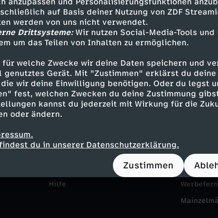
h anzupassen und Personalisierungsfunktionen anzub
sschließlich auf Basis deiner Nutzung von ZDF Stream
tten werden von uns nicht verwendet.
erne Drittsysteme:
Wir nutzen Social-Media-Tools und
em um das Teilen von Inhalten zu ermöglichen.
 für welche Zwecke wir deine Daten speichern und ver
ell genutztes Gerät. Mit "Zustimmen" erklärst du dein
die wir deine Einwilligung benötigen. Oder du legst u
en" fest, welchen Zwecken du deine Zustimmung gibst
Service
Das ZDF
ellungen kannst du jederzeit mit Wirkung für die Zuku
en oder ändern.
ZDFmitreden
ZDF Unte
pressum.
Kontakt zum ZDF
Karriere
findest du in unserer Datenschutzerklärung.
Tickets
Pressepor
Zustimmen
Able
Zuschauerservice
ZDF goes 
Hilfe
Werbefer
Mainzelm