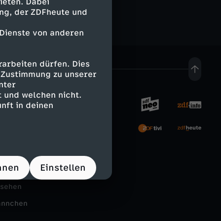
ieten. Dabei
ing, der ZDFheute und
 Dienste von anderen
arbeiten dürfen. Dies
e Zustimmung zu unserer
nter
 und welchen nicht.
nft in deinen
rnehmen
tal
hnen
Einstellen
Schule
nsehen
ännchen