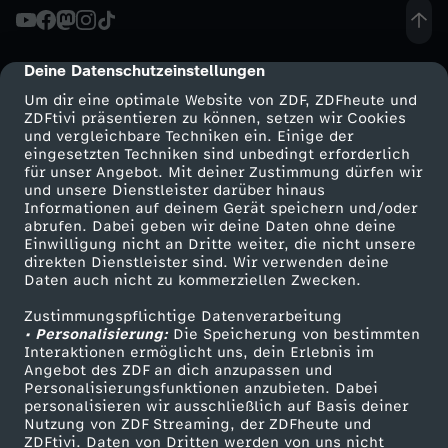
i
e
g
l
r
e
t
e
Deine Datenschutzeinstellungen
cmp-dialog-description
o
d
r
z
Um dir eine optimale Website von ZDF, ZDFheute und
g
ZDFtivi präsentieren zu können, setzen wir Cookies
s
i
und vergleichbare Techniken ein. Einige der
e
t
eingesetzten Techniken sind unbedingt erforderlich
e
t
für unser Angebot. Mit deiner Zustimmung dürfen wir
a
f
Mehr ZDF
Service
und unsere Dienstleister darüber hinaus
e
n
Informationen auf deinem Gerät speichern und/oder
e
ZDF-Apps
ZDFmitreden
abrufen. Dabei geben wir deine Daten ohne deine
-
r
B
Einwilligung nicht an Dritte weiter, die nicht unsere
M
Smart TV
Kontakt zum ZDF
direkten Dienstleister sind. Wir verwenden deine
r
T
Daten auch nicht zu kommerziellen Zwecken.
e
ZDFtext
Tickets
a
e
b
Zustimmungspflichtige Datenverarbeitung
Livestreams
Zuschauerservice
ö
i
• Personalisierung:
Die Speicherung von bestimmten
n
r
Sendungen A-Z
Hilfe
Interaktionen ermöglicht uns, dein Erlebnis im
l
Angebot des ZDF an dich anzupassen und
d
i
TV-Programm
k
Personalisierungsfunktionen anzubieten. Dabei
z
personalisieren wir ausschließlich auf Basis deiner
e
l
Nutzung von ZDF Streaming, der ZDFheute und
m
-
ZDFtivi. Daten von Dritten werden von uns nicht