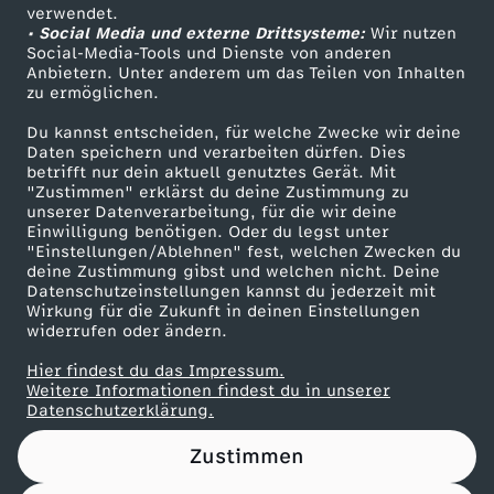
-
Das ZDF
i
verwendet.
i
U
• Social Media und externe Drittsysteme:
Wir nutzen
F
ZDF Unternehmen
E
Social-Media-Tools und Dienste von anderen
b
Anbietern. Unter anderem um das Teilen von Inhalten
c
Karriere
r
r
zu ermöglichen.
n
Presseportal
t
h
Du kannst entscheiden, für welche Zwecke wir deine
l
a
ZDF goes Schule
Daten speichern und verarbeiten dürfen. Dies
t
i
betrifft nur dein aktuell genutztes Gerät. Mit
e
Werbefernsehen
a
"Zustimmen" erklärst du deine Zustimmung zu
g
s
unserer Datenverarbeitung, für die wir deine
Mainzelmännchen
m
Einwilligung benötigen. Oder du legst unter
U
u
e
"Einstellungen/Ablehnen" fest, welchen Zwecken du
c
deine Zustimmung gibst und welchen nicht. Deine
D
t
Datenschutzeinstellungen kannst du jederzeit mit
b
n
Wirkung für die Zukunft in deinen Einstellungen
h
o
widerrufen oder ändern.
o
a
e
Hier findest du das Impressum.
r
Partner
Weitere Informationen findest du in unserer
p
n
Datenschutzerklärung.
i
f
i
Zustimmen
d
d