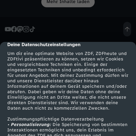
e
i
d
s
s
n
Mehr Inhalte laden
e
e
r
i
e
a
e
i
L
t
t
i
i
i
m
n
s
b
n
i
M
a
n
v
n
m
a
u
e
d
c
a
s
Deine Datenschutzeinstellungen
cmp-dialog-description
e
e
g
e
u
Um dir eine optimale Website von ZDF, ZDFheute und
r
e
h
m
i
ZDFtivi präsentieren zu können, setzen wir Cookies
E
r
e
und vergleichbare Techniken ein. Einige der
r
f
eingesetzten Techniken sind unbedingt erforderlich
e
n
t
a
e
h
l
für unser Angebot. Mit deiner Zustimmung dürfen wir
n
Mehr ZDF
Service
und unsere Dienstleister darüber hinaus
F
F
W
Informationen auf deinem Gerät speichern und/oder
i
d
w
e
o
ZDF-Apps
ZDFmitreden
abrufen. Dabei geben wir deine Daten ohne deine
k
r
r
Einwilligung nicht an Dritte weiter, die nicht unsere
ä
Smart TV
Kontakt zum ZDF
n
i
e
direkten Dienstleister sind. Wir verwenden deine
v
r
r
Daten auch nicht zu kommerziellen Zwecken.
ZDFtext
Tickets
e
a
l
e
e
l
e
e
Zustimmungspflichtige Datenverarbeitung
Livestreams
Zuschauerservice
i
• Personalisierung:
Die Speicherung von bestimmten
i
n
d
Sendungen A-Z
Hilfe
Interaktionen ermöglicht uns, dein Erlebnis im
i
B
t
Angebot des ZDF an dich anzupassen und