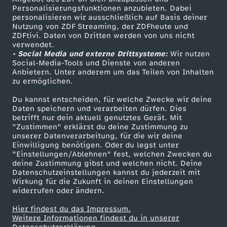
r
n
m
TV-Programm
b
z
Personalisierungsfunktionen anzubieten. Dabei
e
n
e
e
personalisieren wir ausschließlich auf Basis deiner
b
e
i
Nutzung von ZDF Streaming, der ZDFheute und
a
ö
ZDFtivi. Daten von Dritten werden von uns nicht
r
e
s
n
Das ZDF
r
S
verwendet.
• Social Media und externe Drittsysteme:
Wir nutzen
d
s
ZDF Unternehmen
n
Social-Media-Tools und Dienste von anderen
m
t
:
e
c
Anbietern. Unter anderem um das Teilen von Inhalten
Karriere
i
zu ermöglichen.
d
e
G
Presseportal
c
h
Du kannst entscheiden, für welche Zwecke wir deine
s
ZDF goes Schule
Daten speichern und verarbeiten dürfen. Dies
u
?
u
h
a
betrifft nur dein aktuell genutztes Gerät. Mit
Werbefernsehen
"Zustimmen" erklärst du deine Zustimmung zu
c
unserer Datenverarbeitung, für die wir deine
n
M
t
Mainzelmännchen
e
f
Einwilligung benötigen. Oder du legst unter
h
"Einstellungen/Ablehnen" fest, welchen Zwecken du
k
i
f
deine Zustimmung gibst und welchen nicht. Deine
n
e
Datenschutzeinstellungen kannst du jederzeit mit
Wirkung für die Zukunft in deinen Einstellungen
l
t
ü
widerrufen oder ändern.
Hier findest du das Impressum.
e
R
r
Partner
Weitere Informationen findest du in unserer