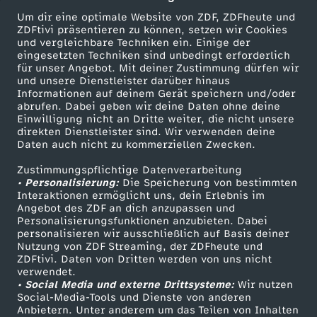
e
Um dir eine optimale Website von ZDF, ZDFheute und
w
ZDFtivi präsentieren zu können, setzen wir Cookies
und vergleichbare Techniken ein. Einige der
eingesetzten Techniken sind unbedingt erforderlich
i
für unser Angebot. Mit deiner Zustimmung dürfen wir
Mehr ZDF
Service
und unsere Dienstleister darüber hinaus
Informationen auf deinem Gerät speichern und/oder
t
ZDF-Apps
ZDFmitreden
abrufen. Dabei geben wir deine Daten ohne deine
Einwilligung nicht an Dritte weiter, die nicht unsere
Smart TV
Kontakt zum ZDF
t
direkten Dienstleister sind. Wir verwenden deine
Daten auch nicht zu kommerziellen Zwecken.
ZDFtext
Tickets
c
Zustimmungspflichtige Datenverarbeitung
Livestreams
Zuschauerservice
• Personalisierung:
Die Speicherung von bestimmten
Sendungen A-Z
Hilfe
Interaktionen ermöglicht uns, dein Erlebnis im
h
Angebot des ZDF an dich anzupassen und
TV-Programm
Personalisierungsfunktionen anzubieten. Dabei
e
personalisieren wir ausschließlich auf Basis deiner
Nutzung von ZDF Streaming, der ZDFheute und
ZDFtivi. Daten von Dritten werden von uns nicht
n
Das ZDF
verwendet.
• Social Media und externe Drittsysteme:
Wir nutzen
ZDF Unternehmen
Social-Media-Tools und Dienste von anderen
u
Anbietern. Unter anderem um das Teilen von Inhalten
Karriere