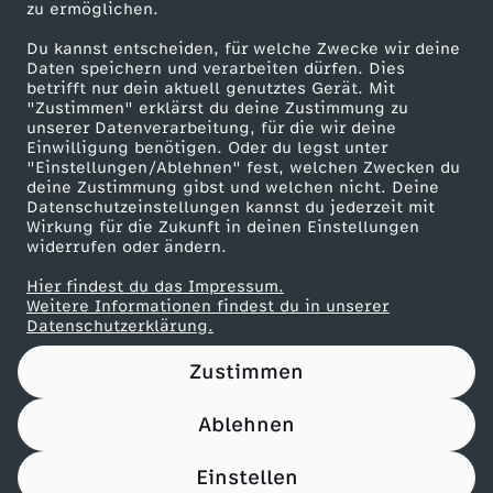
zu ermöglichen.
n
Presseportal
Du kannst entscheiden, für welche Zwecke wir deine
ZDF goes Schule
Daten speichern und verarbeiten dürfen. Dies
d
betrifft nur dein aktuell genutztes Gerät. Mit
Werbefernsehen
"Zustimmen" erklärst du deine Zustimmung zu
unserer Datenverarbeitung, für die wir deine
d
Mainzelmännchen
Einwilligung benötigen. Oder du legst unter
"Einstellungen/Ablehnen" fest, welchen Zwecken du
e
deine Zustimmung gibst und welchen nicht. Deine
Datenschutzeinstellungen kannst du jederzeit mit
Wirkung für die Zukunft in deinen Einstellungen
r
widerrufen oder ändern.
Hier findest du das Impressum.
Z
Partner
Weitere Informationen findest du in unserer
Datenschutzerklärung.
a
Zustimmen
u
Ablehnen
Nutzungsbedingungen
Datenschutz
Datenschutz-Einstellungen
b
Filtern
Impressum
Einstellen