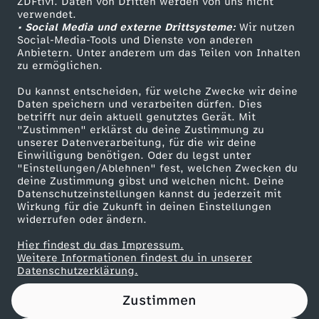
ZDFtivi. Daten von Dritten werden von uns nicht
Das ZDF
verwendet.
e
• Social Media und externe Drittsysteme:
Wir nutzen
ZDF Unternehmen
Social-Media-Tools und Dienste von anderen
Anbietern. Unter anderem um das Teilen von Inhalten
Karriere
n
zu ermöglichen.
Presseportal
i
Du kannst entscheiden, für welche Zwecke wir deine
ZDF goes Schule
Daten speichern und verarbeiten dürfen. Dies
betrifft nur dein aktuell genutztes Gerät. Mit
Werbefernsehen
m
"Zustimmen" erklärst du deine Zustimmung zu
unserer Datenverarbeitung, für die wir deine
Mainzelmännchen
Einwilligung benötigen. Oder du legst unter
H
"Einstellungen/Ablehnen" fest, welchen Zwecken du
deine Zustimmung gibst und welchen nicht. Deine
ö
Datenschutzeinstellungen kannst du jederzeit mit
Wirkung für die Zukunft in deinen Einstellungen
widerrufen oder ändern.
h
Hier findest du das Impressum.
Partner
Weitere Informationen findest du in unserer
e
Datenschutzerklärung.
n
Zustimmen