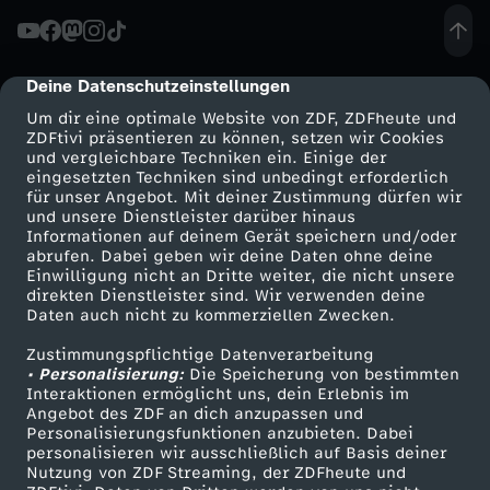
s
t
Deine Datenschutzeinstellungen
cmp-dialog-description
ü
Um dir eine optimale Website von ZDF, ZDFheute und
ZDFtivi präsentieren zu können, setzen wir Cookies
r
und vergleichbare Techniken ein. Einige der
eingesetzten Techniken sind unbedingt erforderlich
für unser Angebot. Mit deiner Zustimmung dürfen wir
m
Mehr ZDF
Service
und unsere Dienstleister darüber hinaus
Informationen auf deinem Gerät speichern und/oder
ZDF-Apps
ZDFmitreden
abrufen. Dabei geben wir deine Daten ohne deine
e
Einwilligung nicht an Dritte weiter, die nicht unsere
Smart TV
Kontakt zum ZDF
direkten Dienstleister sind. Wir verwenden deine
r
Daten auch nicht zu kommerziellen Zwecken.
ZDFtext
Tickets
Zustimmungspflichtige Datenverarbeitung
Livestreams
Zuschauerservice
i
• Personalisierung:
Die Speicherung von bestimmten
Sendungen A-Z
Hilfe
Interaktionen ermöglicht uns, dein Erlebnis im
Angebot des ZDF an dich anzupassen und
n
TV-Programm
Personalisierungsfunktionen anzubieten. Dabei
personalisieren wir ausschließlich auf Basis deiner
n
Nutzung von ZDF Streaming, der ZDFheute und