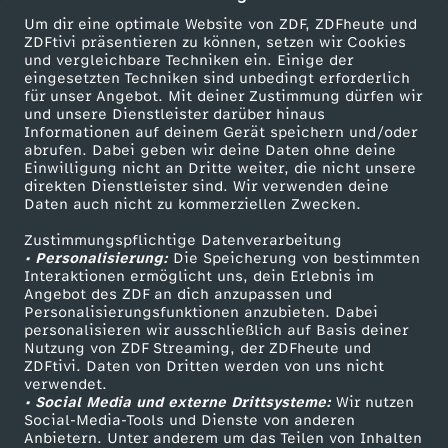
Um dir eine optimale Website von ZDF, ZDFheute und
ZDFtivi präsentieren zu können, setzen wir Cookies
und vergleichbare Techniken ein. Einige der
eingesetzten Techniken sind unbedingt erforderlich
für unser Angebot. Mit deiner Zustimmung dürfen wir
Mehr ZDF
Service
und unsere Dienstleister darüber hinaus
Informationen auf deinem Gerät speichern und/oder
ZDF-Apps
ZDFmitreden
abrufen. Dabei geben wir deine Daten ohne deine
Einwilligung nicht an Dritte weiter, die nicht unsere
Smart TV
Kontakt zum ZDF
direkten Dienstleister sind. Wir verwenden deine
Daten auch nicht zu kommerziellen Zwecken.
ZDFtext
Tickets
Zustimmungspflichtige Datenverarbeitung
Livestreams
Zuschauerservice
• Personalisierung:
Die Speicherung von bestimmten
Sendungen A-Z
Hilfe
Interaktionen ermöglicht uns, dein Erlebnis im
Angebot des ZDF an dich anzupassen und
TV-Programm
Personalisierungsfunktionen anzubieten. Dabei
personalisieren wir ausschließlich auf Basis deiner
Nutzung von ZDF Streaming, der ZDFheute und
ZDFtivi. Daten von Dritten werden von uns nicht
Das ZDF
verwendet.
• Social Media und externe Drittsysteme:
Wir nutzen
ZDF Unternehmen
Social-Media-Tools und Dienste von anderen
Anbietern. Unter anderem um das Teilen von Inhalten
Karriere