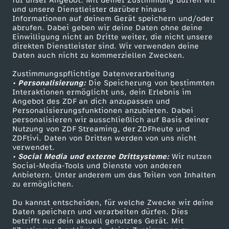
für unser Angebot. Mit deiner Zustimmung dürfen wir
Mehr ZDF
Service
und unsere Dienstleister darüber hinaus
Informationen auf deinem Gerät speichern und/oder
ZDF-Apps
ZDFmitreden
abrufen. Dabei geben wir deine Daten ohne deine
Einwilligung nicht an Dritte weiter, die nicht unsere
Smart TV
Kontakt zum ZDF
direkten Dienstleister sind. Wir verwenden deine
Daten auch nicht zu kommerziellen Zwecken.
ZDFtext
Tickets
Zustimmungspflichtige Datenverarbeitung
Livestreams
Zuschauerservice
• Personalisierung:
Die Speicherung von bestimmten
Sendungen A-Z
Hilfe
Interaktionen ermöglicht uns, dein Erlebnis im
Angebot des ZDF an dich anzupassen und
TV-Programm
Personalisierungsfunktionen anzubieten. Dabei
personalisieren wir ausschließlich auf Basis deiner
Nutzung von ZDF Streaming, der ZDFheute und
ZDFtivi. Daten von Dritten werden von uns nicht
Das ZDF
verwendet.
• Social Media und externe Drittsysteme:
Wir nutzen
ZDF Unternehmen
Social-Media-Tools und Dienste von anderen
Anbietern. Unter anderem um das Teilen von Inhalten
Karriere
zu ermöglichen.
Presseportal
Du kannst entscheiden, für welche Zwecke wir deine
ZDF goes Schule
Daten speichern und verarbeiten dürfen. Dies
betrifft nur dein aktuell genutztes Gerät. Mit
Werbefernsehen