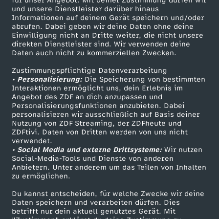
für unser Angebot. Mit deiner Zustimmung dürfen wir
Mehr ZDF
Service
und unsere Dienstleister darüber hinaus
Informationen auf deinem Gerät speichern und/oder
ZDF-Apps
ZDFmitreden
abrufen. Dabei geben wir deine Daten ohne deine
Einwilligung nicht an Dritte weiter, die nicht unsere
Smart TV
Kontakt zum ZDF
direkten Dienstleister sind. Wir verwenden deine
Daten auch nicht zu kommerziellen Zwecken.
ZDFtext
Tickets
Zustimmungspflichtige Datenverarbeitung
Livestreams
Zuschauerservice
• Personalisierung:
Die Speicherung von bestimmten
Sendungen A-Z
Hilfe
Interaktionen ermöglicht uns, dein Erlebnis im
Angebot des ZDF an dich anzupassen und
TV-Programm
Personalisierungsfunktionen anzubieten. Dabei
personalisieren wir ausschließlich auf Basis deiner
Nutzung von ZDF Streaming, der ZDFheute und
ZDFtivi. Daten von Dritten werden von uns nicht
Das ZDF
verwendet.
• Social Media und externe Drittsysteme:
Wir nutzen
ZDF Unternehmen
Social-Media-Tools und Dienste von anderen
Anbietern. Unter anderem um das Teilen von Inhalten
Karriere
zu ermöglichen.
Presseportal
Du kannst entscheiden, für welche Zwecke wir deine
ZDF goes Schule
Daten speichern und verarbeiten dürfen. Dies
betrifft nur dein aktuell genutztes Gerät. Mit
Werbefernsehen