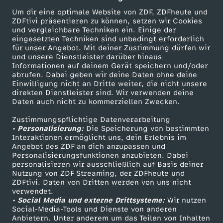
Wechseln zu: ZDFheute
Um dir eine optimale Website von ZDF, ZDFheute und
ZDFtivi präsentieren zu können, setzen wir Cookies
und vergleichbare Techniken ein. Einige der
eingesetzten Techniken sind unbedingt erforderlich
für unser Angebot. Mit deiner Zustimmung dürfen wir
Mehr ZDF
Service
und unsere Dienstleister darüber hinaus
Informationen auf deinem Gerät speichern und/oder
ZDF-Apps
ZDFmitreden
abrufen. Dabei geben wir deine Daten ohne deine
Einwilligung nicht an Dritte weiter, die nicht unsere
Smart TV
Kontakt zum ZDF
direkten Dienstleister sind. Wir verwenden deine
Daten auch nicht zu kommerziellen Zwecken.
ZDFtext
Tickets
Zustimmungspflichtige Datenverarbeitung
Livestreams
Zuschauerservice
• Personalisierung:
Die Speicherung von bestimmten
Sendungen A-Z
Hilfe
Interaktionen ermöglicht uns, dein Erlebnis im
Angebot des ZDF an dich anzupassen und
TV-Programm
Personalisierungsfunktionen anzubieten. Dabei
personalisieren wir ausschließlich auf Basis deiner
Nutzung von ZDF Streaming, der ZDFheute und
ZDFtivi. Daten von Dritten werden von uns nicht
Das ZDF
verwendet.
• Social Media und externe Drittsysteme:
Wir nutzen
ZDF Unternehmen
Social-Media-Tools und Dienste von anderen
Anbietern. Unter anderem um das Teilen von Inhalten
Karriere