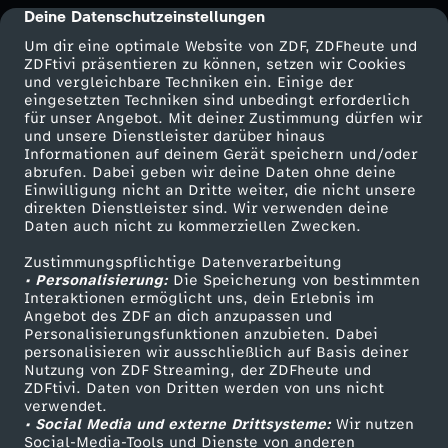
Deine Datenschutzeinstellungen
cmp-dialog-description
Um dir eine optimale Website von ZDF, ZDFheute und
ZDFtivi präsentieren zu können, setzen wir Cookies
und vergleichbare Techniken ein. Einige der
eingesetzten Techniken sind unbedingt erforderlich
für unser Angebot. Mit deiner Zustimmung dürfen wir
Mehr ZDF
Service
und unsere Dienstleister darüber hinaus
Informationen auf deinem Gerät speichern und/oder
ZDF-Apps
ZDFmitreden
abrufen. Dabei geben wir deine Daten ohne deine
Einwilligung nicht an Dritte weiter, die nicht unsere
Smart TV
Kontakt zum ZDF
direkten Dienstleister sind. Wir verwenden deine
Daten auch nicht zu kommerziellen Zwecken.
ZDFtext
Tickets
Zustimmungspflichtige Datenverarbeitung
Livestreams
Zuschauerservice
• Personalisierung:
Die Speicherung von bestimmten
Sendungen A-Z
Hilfe
Interaktionen ermöglicht uns, dein Erlebnis im
Angebot des ZDF an dich anzupassen und
TV-Programm
Personalisierungsfunktionen anzubieten. Dabei
personalisieren wir ausschließlich auf Basis deiner
Nutzung von ZDF Streaming, der ZDFheute und
ZDFtivi. Daten von Dritten werden von uns nicht
Das ZDF
verwendet.
• Social Media und externe Drittsysteme:
Wir nutzen
ZDF Unternehmen
Social-Media-Tools und Dienste von anderen