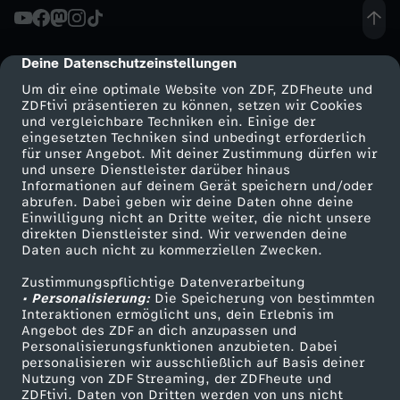
n
Deine Datenschutzeinstellungen
cmp-dialog-description
n
Um dir eine optimale Website von ZDF, ZDFheute und
ZDFtivi präsentieren zu können, setzen wir Cookies
e
und vergleichbare Techniken ein. Einige der
eingesetzten Techniken sind unbedingt erforderlich
für unser Angebot. Mit deiner Zustimmung dürfen wir
c
Mehr ZDF
Service
und unsere Dienstleister darüber hinaus
Informationen auf deinem Gerät speichern und/oder
ZDF-Apps
ZDFmitreden
abrufen. Dabei geben wir deine Daten ohne deine
t
Einwilligung nicht an Dritte weiter, die nicht unsere
Smart TV
Kontakt zum ZDF
direkten Dienstleister sind. Wir verwenden deine
Daten auch nicht zu kommerziellen Zwecken.
ZDFtext
Tickets
Zustimmungspflichtige Datenverarbeitung
Livestreams
Zuschauerservice
• Personalisierung:
Die Speicherung von bestimmten
Sendungen A-Z
Hilfe
Interaktionen ermöglicht uns, dein Erlebnis im
Angebot des ZDF an dich anzupassen und
TV-Programm
Personalisierungsfunktionen anzubieten. Dabei
personalisieren wir ausschließlich auf Basis deiner
Nutzung von ZDF Streaming, der ZDFheute und
ZDFtivi. Daten von Dritten werden von uns nicht