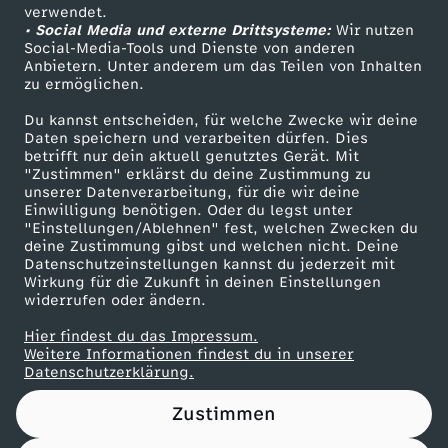
Das ZDF
verwendet.
• Social Media und externe Drittsysteme:
Wir nutzen
ZDF Unternehmen
Social-Media-Tools und Dienste von anderen
Anbietern. Unter anderem um das Teilen von Inhalten
Karriere
zu ermöglichen.
Presseportal
Du kannst entscheiden, für welche Zwecke wir deine
ZDF goes Schule
Daten speichern und verarbeiten dürfen. Dies
betrifft nur dein aktuell genutztes Gerät. Mit
Werbefernsehen
"Zustimmen" erklärst du deine Zustimmung zu
unserer Datenverarbeitung, für die wir deine
Mainzelmännchen
Einwilligung benötigen. Oder du legst unter
"Einstellungen/Ablehnen" fest, welchen Zwecken du
deine Zustimmung gibst und welchen nicht. Deine
Datenschutzeinstellungen kannst du jederzeit mit
Wirkung für die Zukunft in deinen Einstellungen
widerrufen oder ändern.
Hier findest du das Impressum.
Partner
Weitere Informationen findest du in unserer
Datenschutzerklärung.
Zustimmen