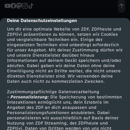
n
e
b
r
r
Deine Datenschutzeinstellungen
cmp-dialog-description
e
ö
Um dir eine optimale Website von ZDF, ZDFheute und
s
ZDFtivi präsentieren zu können, setzen wir Cookies
s
und vergleichbare Techniken ein. Einige der
s
eingesetzten Techniken sind unbedingt erforderlich
s
für unser Angebot. Mit deiner Zustimmung dürfen wir
s
c
Mehr ZDF
Service
und unsere Dienstleister darüber hinaus
o
Informationen auf deinem Gerät speichern und/oder
ZDF-Apps
ZDFmitreden
abrufen. Dabei geben wir deine Daten ohne deine
e
h
Einwilligung nicht an Dritte weiter, die nicht unsere
n
Smart TV
Kontakt zum ZDF
direkten Dienstleister sind. Wir verwenden deine
r
Daten auch nicht zu kommerziellen Zwecken.
e
ZDFtext
Tickets
u
Zustimmungspflichtige Datenverarbeitung
Livestreams
Zuschauerservice
e
n
• Personalisierung:
Die Speicherung von bestimmten
n
Sendungen A-Z
Hilfe
Interaktionen ermöglicht uns, dein Erlebnis im
Angebot des ZDF an dich anzupassen und
W
TV-Programm
Personalisierungsfunktionen anzubieten. Dabei
d
personalisieren wir ausschließlich auf Basis deiner
e
Nutzung von ZDF Streaming, der ZDFheute und
ZDFtivi. Daten von Dritten werden von uns nicht