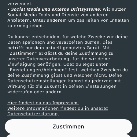
F
Das ZDF
verwendet.
l
• Social Media und externe Drittsysteme:
Wir nutzen
ZDF Unternehmen
i
Social-Media-Tools und Dienste von anderen
Anbietern. Unter anderem um das Teilen von Inhalten
t
Karriere
zu ermöglichen.
n
Presseportal
Du kannst entscheiden, für welche Zwecke wir deine
ZDF goes Schule
Daten speichern und verarbeiten dürfen. Dies
d
betrifft nur dein aktuell genutztes Gerät. Mit
Werbefernsehen
"Zustimmen" erklärst du deine Zustimmung zu
u
unserer Datenverarbeitung, für die wir deine
Mainzelmännchen
Einwilligung benötigen. Oder du legst unter
"Einstellungen/Ablehnen" fest, welchen Zwecken du
s
deine Zustimmung gibst und welchen nicht. Deine
Datenschutzeinstellungen kannst du jederzeit mit
Wirkung für die Zukunft in deinen Einstellungen
widerrufen oder ändern.
Hier findest du das Impressum.
Partner
Weitere Informationen findest du in unserer
Datenschutzerklärung.
Zustimmen