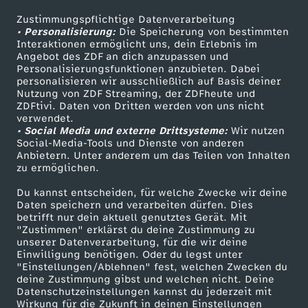
e
s
k
0
n
s
n
7
o
-
a
h
s
e
n
Zustimmungspflichtige Datenverarbeitung
Livestreams
Zuschauerservice
s
r
c
• Personalisierung:
s
U
Die Speicherung von bestimmten
m
G
a
–
r
Sendungen A-Z
Hilfe
F
s
l
p
Interaktionen ermöglicht uns, dein Erlebnis im
s
t
Angebot des ZDF an dich anzupassen und
w
h
TV-Programm
o
h
a
Personalisierungsfunktionen anzubieten. Dabei
u
l
P
d
a
i
a
e
personalisieren wir ausschließlich auf Basis deiner
-
e
a
l
Nutzung von ZDF Streaming, der ZDFheute und
n
r
g
i
u
o
ZDFtivi. Daten von Dritten werden von uns nicht
m
s
c
z
Das ZDF
d
r
verwendet.
c
a
• Social Media und externe Drittsysteme:
-
a
Wir nutzen
ZDF Unternehmen
d
p
l
i
t
h
i
Social-Media-Tools und Dienste von anderen
i
v
Anbietern. Unter anderem um das Teilen von Inhalten
Karriere
h
n
D
z
zu ermöglichen.
e
d
i
l
L
t
a
Presseportal
e
i
e
d
Du kannst entscheiden, für welche Zwecke wir deine
e
i
ZDF goes Schule
t
a
z
Daten speichern und verarbeiten dürfen. Dies
i
e
l
t
e
betrifft nur dein aktuell genutztes Gerät. Mit
Werbefernsehen
n
"Zustimmen" erklärst du deine Zustimmung zu
r
n
o
t
e
e
b
unserer Datenverarbeitung, für die wir deine
Mainzelmännchen
ä
w
Einwilligung benötigen. Oder du legst unter
!
J
"Einstellungen/Ablehnen" fest, welchen Zwecken du
M
e
i
v
e
deine Zustimmung gibst und welchen nicht. Deine
g
s
Datenschutzeinstellungen kannst du jederzeit mit
a
Wirkung für die Zukunft in deinen Einstellungen