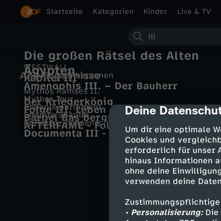
Startseite
Kategorien
Kinder
Live & TV
S
Die großen Rätsel des Alten
u
WESTWALL
Ägypten
Alle Ergebnisse
Legendäre Pharaonen
Kapitel III
c
Amenophis III. – Der Bauherr
Mythos Ramses II.
Mythos Tour
Der Kriegerkönig
h
phoenix parlament
Deine Datenschut
Folge III. Leben
cmp-dialog-des
Shapira Shapira
Bärbel Bas bergrüßt Charles III.
hr Retro - hessenschau
AFTERFAME - Folge III ~ Strände
e
Um dir eine optimale W
Documenta III - Handzeichnungen in
Cookies und vergleichb
der Gemäldegalerie
erforderlich für unser
hinaus Informationen a
ohne deine Einwilligung
verwenden deine Daten
Zustimmungspflichtige
• Personalisierung:
Die 