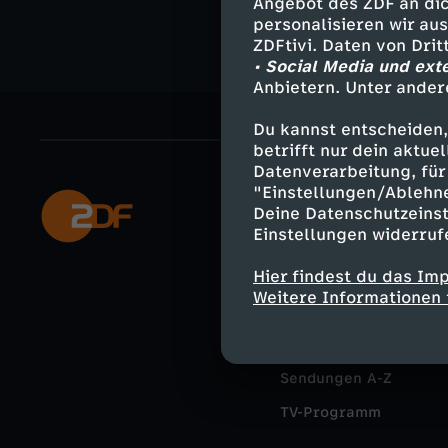
Angebot des ZDF an dic
personalisieren wir au
ZDFtivi. Daten von Dri
• Social Media und ext
Anbietern. Unter ander
Du kannst entscheiden,
betrifft nur dein aktu
Datenverarbeitung, für 
"Einstellungen/Ablehn
Mehr ZDF
Deine Datenschutzeinst
Einstellungen widerruf
ZDF-Apps
Hier findest du das Im
Smart TV
Weitere Informationen 
ZDFtext
Livestreams
Sendungen A-Z
TV-Programm