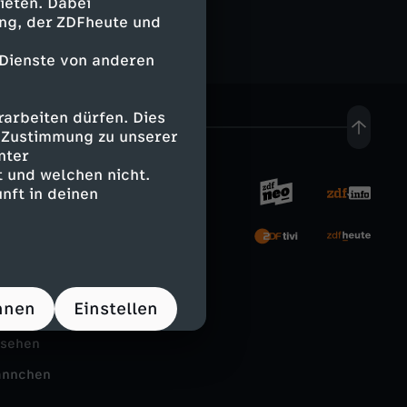
ieten. Dabei
ing, der ZDFheute und
 Dienste von anderen
arbeiten dürfen. Dies
e Zustimmung zu unserer
nter
 und welchen nicht.
nft in deinen
rnehmen
tal
hnen
Einstellen
Schule
nsehen
ännchen