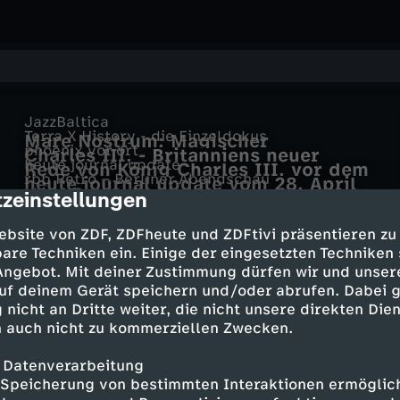
JazzBaltica
Terra X History - die Einzeldokus
Mare Nostrum: Magischer
phoenix vor ort
Charles III. - Britanniens neuer
europäischer Jazz
heute journal update
Rede von König Charles III. vor dem
König
rbb Retro – Berliner Abendschau
heute journal update vom 28. April
US-Kongress
alpha-Centauri
zeinstellungen
Wochenendtip: Elm III
cription
2026
hr Retro - hessenschau
Wie misst man Entfernungen im All?
SR Retro - Das Saarland damals
Eröffnung der Documenta III
(Teil III)
ebsite von ZDF, ZDFheute und ZDFtivi präsentieren zu
Rückblick auf einige Aspekte der
are Techniken ein. Einige der eingesetzten Techniken
Documenta III
 Angebot. Mit deiner Zustimmung dürfen wir und unser
uf deinem Gerät speichern und/oder abrufen. Dabei 
Mehr Inhalte laden
 nicht an Dritte weiter, die nicht unsere direkten Dien
 auch nicht zu kommerziellen Zwecken.
 Datenverarbeitung
Speicherung von bestimmten Interaktionen ermöglicht