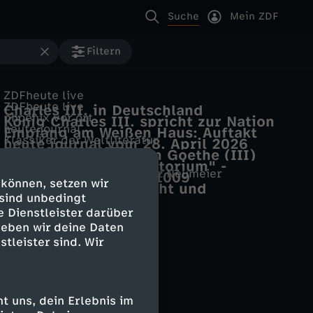
Suche
Mein ZDF
Filtern
ZDFheute live
ZDFheute live
Charles III. in Deutschland
phoenix vor ort
König Charles III. spricht zur Nation
heute journal
Empfang am Weißen Haus: Auftakt
Klassiker der Weltliteratur
heute journal vom 28. April 2026
zum US-Staatsbesuch von King
BR-KLASSIK CONCERT
Johann Wolfgang von Goethe (III)
Charles III.
BR-KLASSIK im TV
Bach "Weihnachtsoratorium" -
Auf einen Kaffee mit Moritz Neumeier
Suite III C-Dur BWV 1009
Kantate III
 können, setzen wir
Faktencheck III: Flucht und
 sind unbedingt
Integration - Moritz Neumeier
e Dienstleister darüber
geben wir deine Daten
stleister sind. Wir
 uns, dein Erlebnis im