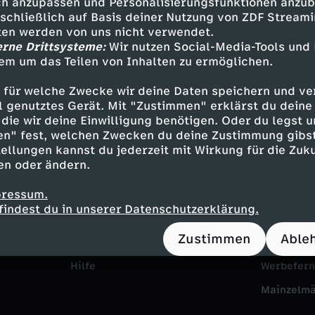
h anzupassen und Personalisierungsfunktionen anzub
sschließlich auf Basis deiner Nutzung von ZDF Stream
tten werden von uns nicht verwendet.
erne Drittsysteme:
Wir nutzen Social-Media-Tools und
em um das Teilen von Inhalten zu ermöglichen.
 für welche Zwecke wir deine Daten speichern und ver
ell genutztes Gerät. Mit "Zustimmen" erklärst du dein
die wir deine Einwilligung benötigen. Oder du legst u
en" fest, welchen Zwecken du deine Zustimmung gibst
Service
Das ZDF
ellungen kannst du jederzeit mit Wirkung für die Zuku
en oder ändern.
ZDFmitreden
ZDF Unte
pressum.
Kontakt zum ZDF
Karriere
findest du in unserer Datenschutzerklärung.
Tickets
Pressepor
Zustimmen
Able
Zuschauerservice
ZDF goes 
Hilfe
Werbefer
Mainzelm