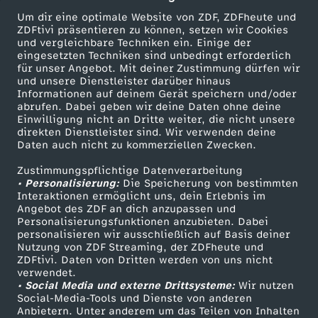
e
m
Um dir eine optimale Website von ZDF, ZDFheute und
r
ZDFtivi präsentieren zu können, setzen wir Cookies
und vergleichbare Techniken ein. Einige der
i
e
eingesetzten Techniken sind unbedingt erforderlich
e
für unser Angebot. Mit deiner Zustimmung dürfen wir
c
Mehr ZDF
Service
und unsere Dienstleister darüber hinaus
-
m
Informationen auf deinem Gerät speichern und/oder
ZDF-Apps
ZDFmitreden
abrufen. Dabei geben wir deine Daten ohne deine
h
D
Einwilligung nicht an Dritte weiter, die nicht unsere
Smart TV
Kontakt zum ZDF
direkten Dienstleister sind. Wir verwenden deine
Daten auch nicht zu kommerziellen Zwecken.
e
ZDFtext
Tickets
a
Zustimmungspflichtige Datenverarbeitung
Livestreams
Zuschauerservice
n
• Personalisierung:
Die Speicherung von bestimmten
s
Sendungen A-Z
Hilfe
Interaktionen ermöglicht uns, dein Erlebnis im
Angebot des ZDF an dich anzupassen und
X
TV-Programm
G
Personalisierungsfunktionen anzubieten. Dabei
personalisieren wir ausschließlich auf Basis deiner
Nutzung von ZDF Streaming, der ZDFheute und
Y
e
ZDFtivi. Daten von Dritten werden von uns nicht
Das ZDF
verwendet.
.
• Social Media und externe Drittsysteme:
Wir nutzen
h
ZDF Unternehmen
Social-Media-Tools und Dienste von anderen
Anbietern. Unter anderem um das Teilen von Inhalten
Karriere