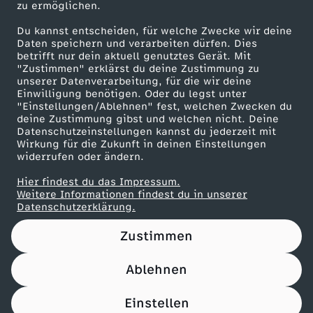
.
e
zu ermöglichen.
Presseportal
Du kannst entscheiden, für welche Zwecke wir deine
.
i
ZDF goes Schule
Daten speichern und verarbeiten dürfen. Dies
betrifft nur dein aktuell genutztes Gerät. Mit
Werbefernsehen
U
"Zustimmen" erklärst du deine Zustimmung zu
m
unserer Datenverarbeitung, für die wir deine
Mainzelmännchen
Einwilligung benötigen. Oder du legst unter
n
n
"Einstellungen/Ablehnen" fest, welchen Zwecken du
deine Zustimmung gibst und welchen nicht. Deine
Datenschutzeinstellungen kannst du jederzeit mit
g
i
Wirkung für die Zukunft in deinen Einstellungen
widerrufen oder ändern.
e
s
Hier findest du das Impressum.
Partner
Weitere Informationen findest du in unserer
l
v
Datenschutzerklärung.
ö
Zustimmen
o
s
Ablehnen
n
Nutzungsbedingungen
Datenschutz
Datenschutz-Einstellungen
Filtern
Impressum
t
Einstellen