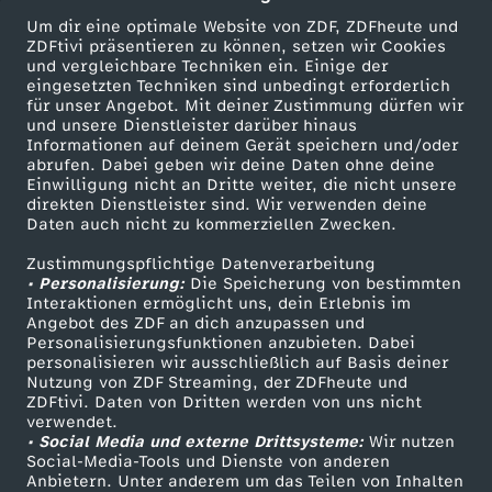
e
X
Um dir eine optimale Website von ZDF, ZDFheute und
ZDFtivi präsentieren zu können, setzen wir Cookies
r
L
und vergleichbare Techniken ein. Einige der
eingesetzten Techniken sind unbedingt erforderlich
g
für unser Angebot. Mit deiner Zustimmung dürfen wir
e
Mehr ZDF
Service
und unsere Dienstleister darüber hinaus
Informationen auf deinem Gerät speichern und/oder
a
ZDF-Apps
ZDFmitreden
abrufen. Dabei geben wir deine Daten ohne deine
s
Einwilligung nicht an Dritte weiter, die nicht unsere
Smart TV
Kontakt zum ZDF
direkten Dienstleister sind. Wir verwenden deine
r
c
Daten auch nicht zu kommerziellen Zwecken.
ZDFtext
Tickets
t
Zustimmungspflichtige Datenverarbeitung
Livestreams
Zuschauerservice
h
• Personalisierung:
Die Speicherung von bestimmten
Sendungen A-Z
Hilfe
Interaktionen ermöglicht uns, dein Erlebnis im
e
Angebot des ZDF an dich anzupassen und
&
TV-Programm
Personalisierungsfunktionen anzubieten. Dabei
personalisieren wir ausschließlich auf Basis deiner
n
C
Nutzung von ZDF Streaming, der ZDFheute und
ZDFtivi. Daten von Dritten werden von uns nicht
Das ZDF
verwendet.
o
• Social Media und externe Drittsysteme:
Wir nutzen
ZDF Unternehmen
Social-Media-Tools und Dienste von anderen
Anbietern. Unter anderem um das Teilen von Inhalten
Karriere