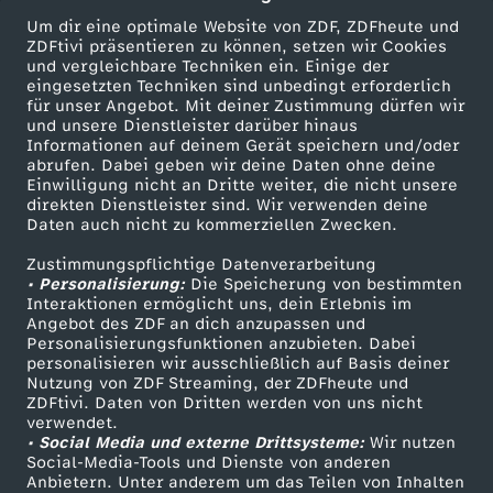
n
u
Um dir eine optimale Website von ZDF, ZDFheute und
ZDFtivi präsentieren zu können, setzen wir Cookies
g
e
und vergleichbare Techniken ein. Einige der
eingesetzten Techniken sind unbedingt erforderlich
e
für unser Angebot. Mit deiner Zustimmung dürfen wir
W
Mehr ZDF
Service
und unsere Dienstleister darüber hinaus
Informationen auf deinem Gerät speichern und/oder
H
ZDF-Apps
ZDFmitreden
abrufen. Dabei geben wir deine Daten ohne deine
u
Einwilligung nicht an Dritte weiter, die nicht unsere
Smart TV
Kontakt zum ZDF
direkten Dienstleister sind. Wir verwenden deine
a
n
Daten auch nicht zu kommerziellen Zwecken.
ZDFtext
Tickets
u
Zustimmungspflichtige Datenverarbeitung
Livestreams
Zuschauerservice
d
• Personalisierung:
Die Speicherung von bestimmten
Sendungen A-Z
Hilfe
Interaktionen ermöglicht uns, dein Erlebnis im
s
Angebot des ZDF an dich anzupassen und
e
TV-Programm
Personalisierungsfunktionen anzubieten. Dabei
personalisieren wir ausschließlich auf Basis deiner
b
r
Nutzung von ZDF Streaming, der ZDFheute und
ZDFtivi. Daten von Dritten werden von uns nicht
Das ZDF
a
verwendet.
• Social Media und externe Drittsysteme:
Wir nutzen
ZDF Unternehmen
Social-Media-Tools und Dienste von anderen
u
Anbietern. Unter anderem um das Teilen von Inhalten
Karriere