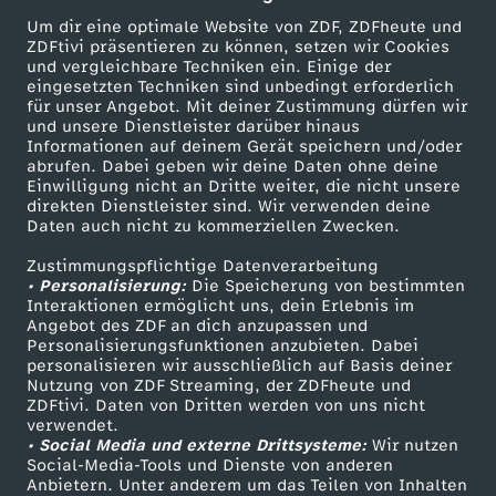
t
Um dir eine optimale Website von ZDF, ZDFheute und
ZDFtivi präsentieren zu können, setzen wir Cookies
n
und vergleichbare Techniken ein. Einige der
eingesetzten Techniken sind unbedingt erforderlich
o
für unser Angebot. Mit deiner Zustimmung dürfen wir
Mehr ZDF
Service
und unsere Dienstleister darüber hinaus
Informationen auf deinem Gerät speichern und/oder
c
ZDF-Apps
ZDFmitreden
abrufen. Dabei geben wir deine Daten ohne deine
Einwilligung nicht an Dritte weiter, die nicht unsere
Smart TV
Kontakt zum ZDF
direkten Dienstleister sind. Wir verwenden deine
h
Daten auch nicht zu kommerziellen Zwecken.
ZDFtext
Tickets
b
Zustimmungspflichtige Datenverarbeitung
Livestreams
Zuschauerservice
• Personalisierung:
Die Speicherung von bestimmten
Sendungen A-Z
Hilfe
Interaktionen ermöglicht uns, dein Erlebnis im
e
Angebot des ZDF an dich anzupassen und
TV-Programm
Personalisierungsfunktionen anzubieten. Dabei
personalisieren wir ausschließlich auf Basis deiner
s
Nutzung von ZDF Streaming, der ZDFheute und
ZDFtivi. Daten von Dritten werden von uns nicht
Das ZDF
s
verwendet.
• Social Media und externe Drittsysteme:
Wir nutzen
ZDF Unternehmen
Social-Media-Tools und Dienste von anderen
e
Anbietern. Unter anderem um das Teilen von Inhalten
Karriere