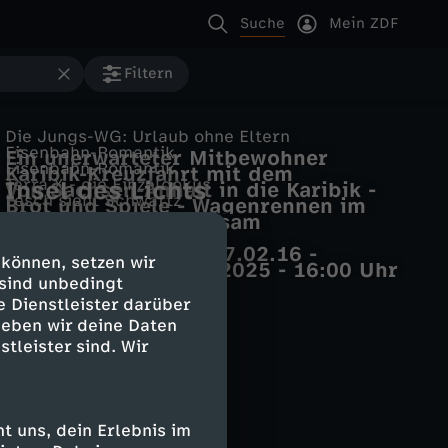
Suche
Mein ZDF
Filtern
Die Jungs-WG: Urlaub ohne Eltern
Eisenbahn-Romantik
Ein unerwarteter Mitbewohner
Eisenbahn-Romantik
Karibik-Kreuzfahrt mit dem
Terra X - die Einzeldokus
Insel des Lichts
Von Sachsen-Anhalt in die Karibik -
Zuckerrohrzug – St. Kitts Scenic
Lesch sieht Schwartz
Brot und Spiele - Wagenrennen im
Neue Loks für St. Kitts
Railway
Einsam oder gemeinsam
alten Rom
Dahoam is Dahoam
WDR aktuell
Krise im Paradies · 17.02.16 -
 können, setzen wir
WDR aktuell - 30.07.2025 - 16:00 Uhr
 sind unbedingt
e Dienstleister darüber
geben wir deine Daten
stleister sind. Wir
 uns, dein Erlebnis im