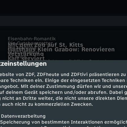
Eisenbahn-Romantik
Die Gutshausretter
Mit dem Zug auf St. Kitts
Die Maiwald
Gutshaus Klein Grabow: Renovieren
SOKO Wismar
Verstärkung
statt Rente
Dr. Nice
Kalt serviert
Eine kurze Geschichte - mit Mirko Drotschmann
zeinstellungen
Federn lassen
cription
Dahoam is Dahoam
Das Alte Ägypten
Aktuelle Stunde
Bereit zu verzeihen? · 15.07.20 -
ebsite von ZDF, ZDFheute und ZDFtivi präsentieren zu
Aktuelle Stunde - 16.11.2025
are Techniken ein. Einige der eingesetzten Techniken
 Angebot. Mit deiner Zustimmung dürfen wir und unser
uf deinem Gerät speichern und/oder abrufen. Dabei 
Mehr Inhalte laden
 nicht an Dritte weiter, die nicht unsere direkten Dien
 auch nicht zu kommerziellen Zwecken.
 Datenverarbeitung
Speicherung von bestimmten Interaktionen ermöglicht