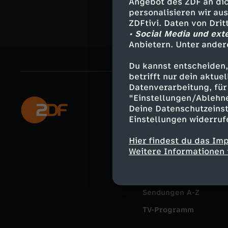
Angebot des ZDF an dic
personalisieren wir au
ZDFtivi. Daten von Dri
• Social Media und ext
Anbietern. Unter ander
Du kannst entscheiden,
betrifft nur dein aktu
Datenverarbeitung, für 
"Einstellungen/Ablehn
Mehr ZDF
Deine Datenschutzeinst
Einstellungen widerruf
ZDF-Apps
Hier findest du das Im
Smart TV
Weitere Informationen 
ZDFtext
Livestreams
Sendungen A-Z
TV-Programm