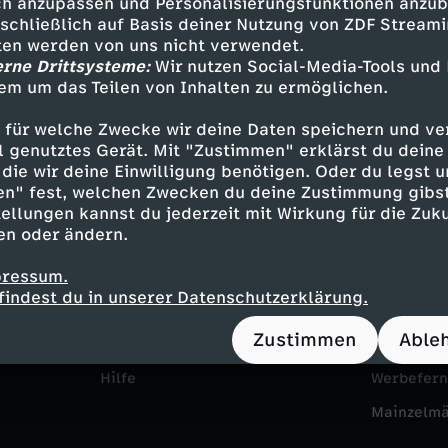
h anzupassen und Personalisierungsfunktionen anzub
sschließlich auf Basis deiner Nutzung von ZDF Stream
tten werden von uns nicht verwendet.
erne Drittsysteme:
Wir nutzen Social-Media-Tools und
em um das Teilen von Inhalten zu ermöglichen.
 für welche Zwecke wir deine Daten speichern und ver
ell genutztes Gerät. Mit "Zustimmen" erklärst du dein
die wir deine Einwilligung benötigen. Oder du legst u
en" fest, welchen Zwecken du deine Zustimmung gibst
Service
Das ZDF
ellungen kannst du jederzeit mit Wirkung für die Zuku
en oder ändern.
ZDFmitreden
ZDF Unte
pressum.
Kontakt zum ZDF
Karriere
findest du in unserer Datenschutzerklärung.
Tickets
Pressepor
Zustimmen
Able
Zuschauerservice
ZDF goes 
Hilfe
Werbefer
Mainzelm