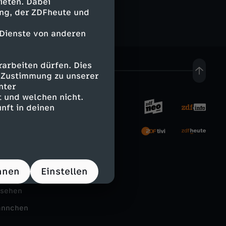
ieten. Dabei
ing, der ZDFheute und
 Dienste von anderen
arbeiten dürfen. Dies
e Zustimmung zu unserer
nter
 und welchen nicht.
nft in deinen
rnehmen
tal
hnen
Einstellen
Schule
nsehen
ännchen