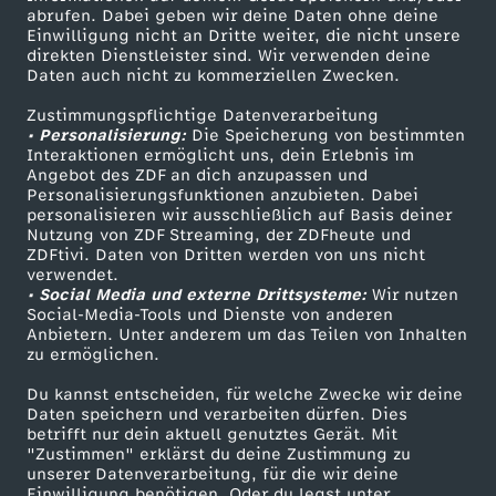
ZDF-Apps
ZDFmitreden
abrufen. Dabei geben wir deine Daten ohne deine
Einwilligung nicht an Dritte weiter, die nicht unsere
Smart TV
Kontakt zum ZDF
direkten Dienstleister sind. Wir verwenden deine
Daten auch nicht zu kommerziellen Zwecken.
ZDFtext
Tickets
Zustimmungspflichtige Datenverarbeitung
Livestreams
Zuschauerservice
• Personalisierung:
Die Speicherung von bestimmten
Sendungen A-Z
Hilfe
Interaktionen ermöglicht uns, dein Erlebnis im
Angebot des ZDF an dich anzupassen und
TV-Programm
Personalisierungsfunktionen anzubieten. Dabei
personalisieren wir ausschließlich auf Basis deiner
Nutzung von ZDF Streaming, der ZDFheute und
ZDFtivi. Daten von Dritten werden von uns nicht
Das ZDF
verwendet.
• Social Media und externe Drittsysteme:
Wir nutzen
ZDF Unternehmen
Social-Media-Tools und Dienste von anderen
Anbietern. Unter anderem um das Teilen von Inhalten
Karriere
zu ermöglichen.
Presseportal
Du kannst entscheiden, für welche Zwecke wir deine
ZDF goes Schule
Daten speichern und verarbeiten dürfen. Dies
betrifft nur dein aktuell genutztes Gerät. Mit
Werbefernsehen
"Zustimmen" erklärst du deine Zustimmung zu
unserer Datenverarbeitung, für die wir deine
Mainzelmännchen
Einwilligung benötigen. Oder du legst unter