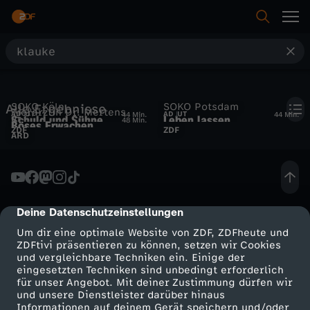
S
u
SOKO Köln
SOKO Potsdam
Alle Ergebnisse
c
Tierärztin Dr. Mertens
AD
UT
AD
UT
44 Min.
44 Min.
Schuld und Sühne
Leben lassen
UT
48 Min.
Böses Erwachen
ZDF
ZDF
ARD
h
e
Deine Datenschutzeinstellungen
cmp-dialog-description
Um dir eine optimale Website von ZDF, ZDFheute und
ZDFtivi präsentieren zu können, setzen wir Cookies
und vergleichbare Techniken ein. Einige der
eingesetzten Techniken sind unbedingt erforderlich
für unser Angebot. Mit deiner Zustimmung dürfen wir
Mehr ZDF
Service
und unsere Dienstleister darüber hinaus
Informationen auf deinem Gerät speichern und/oder