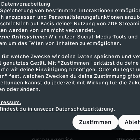
i
 Datenverarbeitung
D
-
Speicherung von bestimmten Interaktionen ermöglicht
c
h anzupassen und Personalisierungsfunktionen anzub
Mehr Inhalte laden
R
sschließlich auf Basis deiner Nutzung von ZDF Stream
D
h
tten werden von uns nicht verwendet.
g
erne Drittsysteme:
Wir nutzen Social-Media-Tools und
e
em um das Teilen von Inhalten zu ermöglichen.
e
e
r
 für welche Zwecke wir deine Daten speichern und ver
l
ell genutztes Gerät. Mit "Zustimmen" erklärst du dein
n
k
die wir deine Einwilligung benötigen. Oder du legst u
a
en" fest, welchen Zwecken du deine Zustimmung gibst
i
ellungen kannst du jederzeit mit Wirkung für die Zuku
l
en oder ändern.
u
a
Service
Das ZDF
e
pressum.
s
ZDFmitreden
ZDF Unte
findest du in unserer Datenschutzerklärung.
l
i
Kontakt zum ZDF
Karriere
L
Zustimmen
Able
n
Tickets
Pressepor
ö
Zuschauerservice
ZDF goes 