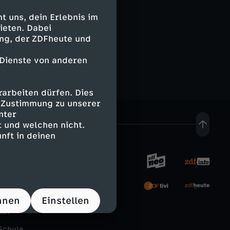
e
 uns, dein Erlebnis im
ieten. Dabei
ing, der ZDFheute und
d
 Dienste von anderen
d
i
arbeiten dürfen. Dies
e Zustimmung zu unserer
n
nter
 und welchen nicht.
nft in deinen
g
-
rnehmen
U
hnen
Einstellen
tal
n
Schule