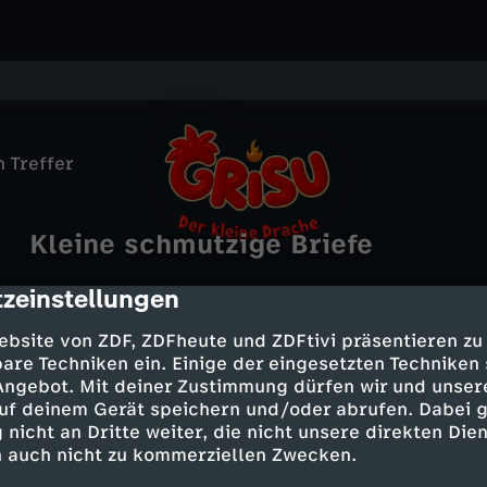
 Treffer
Kleine schmutzige Briefe
G
zeinstellungen
cription
r
ebsite von ZDF, ZDFheute und ZDFtivi präsentieren zu
This Is Us - Das ist Leben
i
are Techniken ein. Einige der eingesetzten Techniken
Handball-EM 2026
Unser kleines Inselmädchen – Teil
 Angebot. Mit deiner Zustimmung dürfen wir und unser
Bares für Rares - die tägliche Show
Die Dänen und ihr "kleines Wunder"
Zwei
uf deinem Gerät speichern und/oder abrufen. Dabei 
This Is Us - Das ist Leben
s
Klein, aber wertvoll!
Gidsel
 nicht an Dritte weiter, die nicht unsere direkten Dien
Ein kleiner Schritt
M
D
 auch nicht zu kommerziellen Zwecken.
u