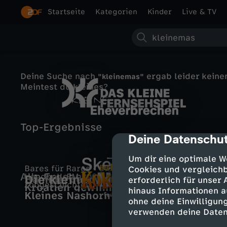
Startseite
Kategorien
Kinder
Live & TV
S
u
Deine Suche nach
ergab leider keinen
"kleinemas"
c
Meintest du
kleines
?
h
D
Top-Ergebnisse
e
K
Deine Datenschut
cmp-dialog-des
a
l
Um dir eine optimale W
Bares für Rares - die tägliche Show
s
Cookies und vergleichb
Alle Ergebnisse
Handball-EM 2026
Die kleine Meerjungfrau
e
Hammergebote für ein kleines
erforderlich für unser
Zoogeschichten
Kroatien gewinnt kleines Finale
Hämmerchen
hinaus Informationen a
k
Kleines Nashorn ganz groß (F. 300)
gegen Island
i
ohne deine Einwilligung
S
D
verwenden deine Daten
l