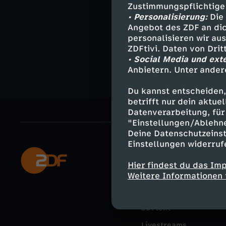
n
k
Zustimmungspflichtige
r
e
• Personalisierung:
Die 
e
e
Angebot des ZDF an dic
a
personalisieren wir au
i
E
t
ZDFtivi. Daten von Dri
c
• Social Media und ext
n
Anbietern. Unter ander
h
c
h
e
Du kannst entscheiden,
e
h
betrifft nur dein aktu
e
F
Datenverarbeitung, für 
v
-
"Einstellungen/Ablehn
K
Deine Datenschutzeinst
e
e
Einstellungen widerruf
H
o
Mehr ZDF
r
Hier findest du das Im
r
i
ZDF-Apps
Weitere Informationen 
k
n
Smart TV
b
s
o
s
ZDFtext
r
t
Livestreams