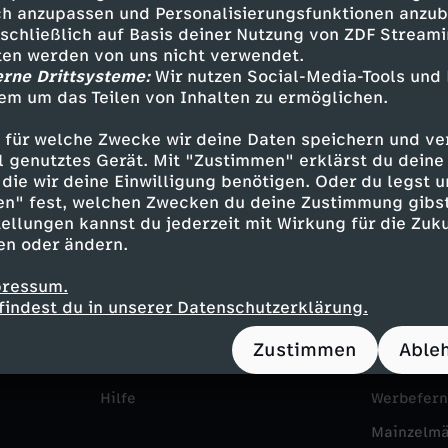
h anzupassen und Personalisierungsfunktionen anzub
sschließlich auf Basis deiner Nutzung von ZDF Stream
tten werden von uns nicht verwendet.
erne Drittsysteme:
Wir nutzen Social-Media-Tools und
em um das Teilen von Inhalten zu ermöglichen.
 für welche Zwecke wir deine Daten speichern und ver
ell genutztes Gerät. Mit "Zustimmen" erklärst du dein
die wir deine Einwilligung benötigen. Oder du legst u
en" fest, welchen Zwecken du deine Zustimmung gibst
ellungen kannst du jederzeit mit Wirkung für die Zuku
Service
Das ZDF
en oder ändern.
ZDFmitreden
ZDF Unte
pressum.
Kontakt zum ZDF
Karriere
findest du in unserer Datenschutzerklärung.
Tickets
Pressepor
Zustimmen
Able
Zuschauerservice
ZDF goes 
Hilfe
Werbefer
Mainzelm