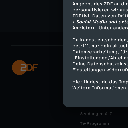
Angebot des ZDF an dic
personalisieren wir au
ZDFtivi. Daten von Dri
• Social Media und ext
Anbietern. Unter ander
Du kannst entscheiden,
betrifft nur dein aktu
Datenverarbeitung, für 
"Einstellungen/Ablehn
Deine Datenschutzeinst
Mehr ZDF
Einstellungen widerruf
ZDF-Apps
Hier findest du das Im
Smart TV
Weitere Informationen 
ZDFtext
Livestreams
Sendungen A-Z
TV-Programm