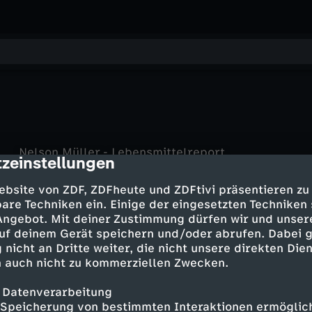
Nelson Müller - Lebensmittelreport
zeinstellungen
cription
Terra X Geschichte kurz
Nelson Müller: Der Zucker-Kompass
Quick Check
Der Xperimentator baut einen
SWR1 Leute
Kompass · Klavier · Popcorn
ebsite von ZDF, ZDFheute und ZDFtivi präsentieren zu
Kompass
Precht
Bas Kast - Kompass für die Seele: 5
are Techniken ein. Einige der eingesetzten Techniken
PUR+
Gesellschaft ohne Visionen
Tipps für Glück
 Angebot. Mit deiner Zustimmung dürfen wir und unser
Löwenzahn
Hilfe, wo bin ich?
Hightech-Wunder der Geschichte
Geocaching - Schatzjagd mit dem
uf deinem Gerät speichern und/oder abrufen. Dabei 
Navigation
GPS
 nicht an Dritte weiter, die nicht unsere direkten Dien
 auch nicht zu kommerziellen Zwecken.
 Datenverarbeitung
Mehr Inhalte laden
Speicherung von bestimmten Interaktionen ermöglicht