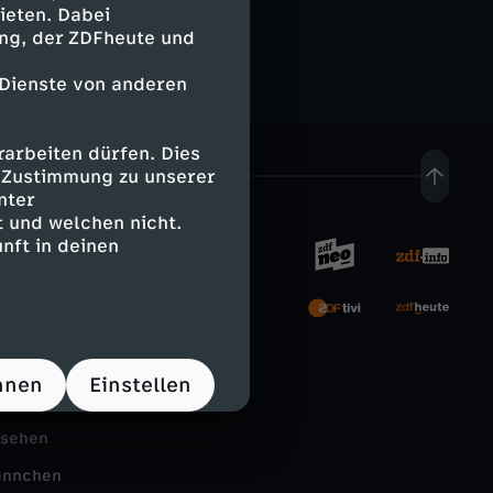
ieten. Dabei
ing, der ZDFheute und
 Dienste von anderen
arbeiten dürfen. Dies
e Zustimmung zu unserer
nter
 und welchen nicht.
nft in deinen
rnehmen
tal
hnen
Einstellen
Schule
nsehen
ännchen